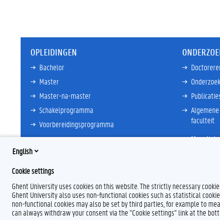
OPLEIDINGEN
ONDERZOE
Bachelor
Doctorere
Master
Onderzoek
Master-na-master
Publicatie
Schakelprogramma
Algemene 
faculteit
Voorbereidingsprogramma
Meer links
Meer links
English
Cookie settings
Ghent University uses cookies on this website. The strictly necessary cooki
Ghent University also uses non-functional cookies such as statistical cookie
non-functional cookies may also be set by third parties, for example to mea
can always withdraw your consent via the "Cookie settings" link at the bo