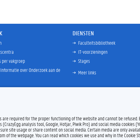
K
DIENSTEN
n
Faculteitsbibliotheek
scentra
IT-voorzieningen
s per vakgroep
Stages
Informatie over Onderzoek aan de
Meer links
es are required for the proper functioning of the website and cannot be refused.
s (CrazyEgg analysis tool, Google, Hotjar, Piwik Pro) and social media cookies (
sure site usage or share content on social media. Certain media are only availab
ttom of the webpage. You can read which cookies we use and why in the Cookie S