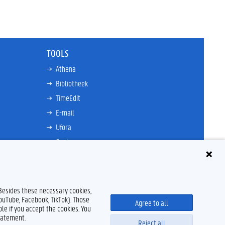
TOOLS
Athena
Bibliotheek
TimeEdit
E-mail
Ufora
Oasis
Research Explorer
 Besides these necessary cookies,
YouTube, Facebook, TikTok). Those
Agree to all
le if you accept the cookies. You
tatement.
Reject all