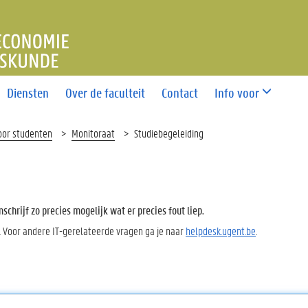
T ECONOMIE EN BEDRIJFS
Diensten
Over de faculteit
Contact
Info voor
oor studenten
Monitoraat
Studiebegeleiding
chrijf zo precies mogelijk wat er precies fout liep.
. Voor andere IT-gerelateerde vragen ga je naar
helpdesk.ugent.be
.