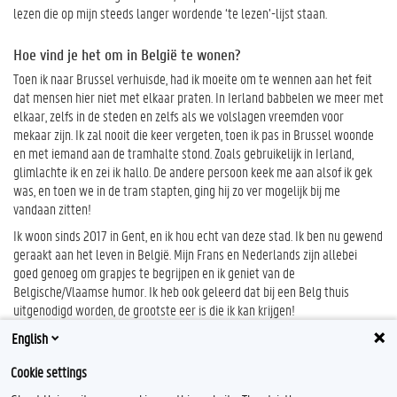
lezen die op mijn steeds langer wordende ‘te lezen’-lijst staan.
Hoe vind je het om in België te wonen?
Toen ik naar Brussel verhuisde, had ik moeite om te wennen aan het feit
dat mensen hier niet met elkaar praten. In Ierland babbelen we meer met
elkaar, zelfs in de steden en zelfs als we volslagen vreemden voor
mekaar zijn. Ik zal nooit die keer vergeten, toen ik pas in Brussel woonde
en met iemand aan de tramhalte stond. Zoals gebruikelijk in Ierland,
glimlachte ik en zei ik hallo. De andere persoon keek me aan alsof ik gek
was, en toen we in de tram stapten, ging hij zo ver mogelijk bij me
vandaan zitten!
Ik woon sinds 2017 in Gent, en ik hou echt van deze stad. Ik ben nu gewend
geraakt aan het leven in België. Mijn Frans en Nederlands zijn allebei
goed genoeg om grapjes te begrijpen en ik geniet van de
Belgische/Vlaamse humor. Ik heb ook geleerd dat bij een Belg thuis
uitgenodigd worden, de grootste eer is die ik kan krijgen!
English
Cookie settings