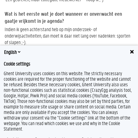
Wat is het eerste wat je doet wanneer er onverwacht een
gaatje vrijkomt in je agenda?
Indien ik geen achterstand heb op mijn onderzoek- of
onderwijsactiviteiten, dan moet ik daar niet lang over nadenken: sporten
of slapen ;-).
English
Cookie settings
Ghent University uses cookies on this website. The strictly necessary
cookies are required for the proper functioning of the website and cannot
be refused. Besides these necessary cookies, Ghent University also uses
non-functional cookies such as statistical cookies (CrazyEgg analysis tool,
T
L
Google, Hotjar, Piwik Pro) and social media cookies (YouTube, Facebook,
w
i
TikTok). Those non-functional cookies may also be set by third parties, for
i
n
example to measure site usage or share content on social media. Certain
t
k
Feedback
media are only available if you accept the cookies. You can always
t
e
withdraw your consent via the "Cookie settings" link at the bottom of the
Privacy
e
d
webpage. You can read which cookies we use and why in the Cookie
Disclaimer
r
I
Statement.
n
Cookieverklaring