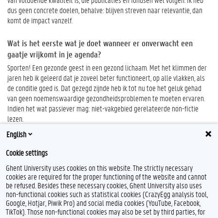
dus geen concrete doelen, behalve: blijven streven naar relevantie, dan
komt de impact vanzelf.
Wat is het eerste wat je doet wanneer er onverwacht een
gaatje vrijkomt in je agenda?
Sporten! Een gezonde geest in een gezond lichaam. Met het klimmen der
jaren heb ik geleerd dat je zoveel beter functioneert, op alle vlakken, als
de conditie goed is. Dat gezegd zijnde heb ik tot nu toe het geluk gehad
van geen noemenswaardige gezondheidsproblemen te moeten ervaren.
Indien het wat passiever mag: niet-vakgebied gerelateerde non-fictie
lezen.
English
Cookie settings
Ghent University uses cookies on this website. The strictly necessary
cookies are required for the proper functioning of the website and cannot
be refused. Besides these necessary cookies, Ghent University also uses
non-functional cookies such as statistical cookies (CrazyEgg analysis tool,
T
L
Google, Hotjar, Piwik Pro) and social media cookies (YouTube, Facebook,
w
i
TikTok). Those non-functional cookies may also be set by third parties, for
i
n