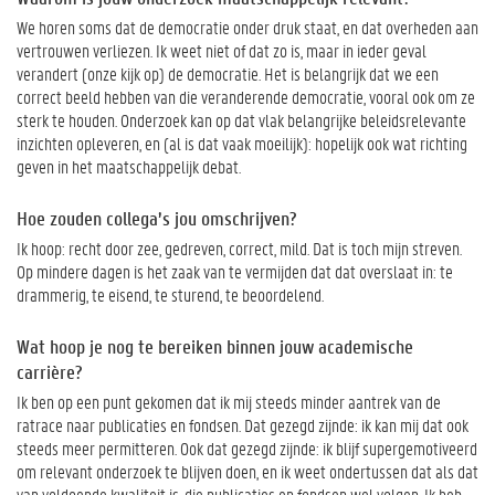
We horen soms dat de democratie onder druk staat, en dat overheden aan
vertrouwen verliezen. Ik weet niet of dat zo is, maar in ieder geval
verandert (onze kijk op) de democratie. Het is belangrijk dat we een
correct beeld hebben van die veranderende democratie, vooral ook om ze
sterk te houden. Onderzoek kan op dat vlak belangrijke beleidsrelevante
inzichten opleveren, en (al is dat vaak moeilijk): hopelijk ook wat richting
geven in het maatschappelijk debat.
Hoe zouden collega’s jou omschrijven?
Ik hoop: recht door zee, gedreven, correct, mild. Dat is toch mijn streven.
Op mindere dagen is het zaak van te vermijden dat dat overslaat in: te
drammerig, te eisend, te sturend, te beoordelend.
Wat hoop je nog te bereiken binnen jouw academische
carrière?
Ik ben op een punt gekomen dat ik mij steeds minder aantrek van de
ratrace naar publicaties en fondsen. Dat gezegd zijnde: ik kan mij dat ook
steeds meer permitteren. Ook dat gezegd zijnde: ik blijf supergemotiveerd
om relevant onderzoek te blijven doen, en ik weet ondertussen dat als dat
van voldoende kwaliteit is, die publicaties en fondsen wel volgen. Ik heb