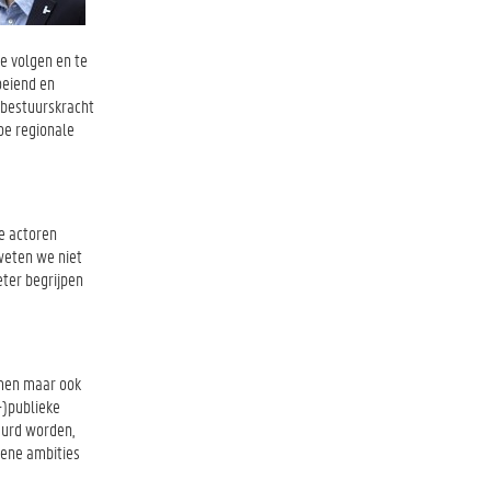
e volgen en te
oeiend en
 bestuurskracht
oe regionale
e actoren
weten we niet
eter begrijpen
amen maar ook
-)publieke
uurd worden,
mene ambities