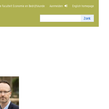
 Faculteit Economie en Bedrijfskunde
Aanmelden
English homepage
Zoek
Zoek
I
n
t
e
r
n
z
o
e
k
e
n