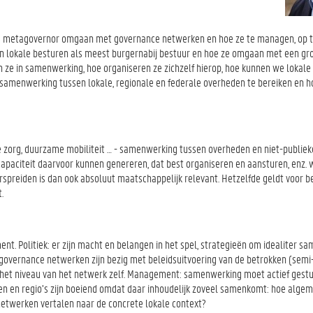
ls metagovernor omgaan met governance netwerken en hoe ze te managen, op t
van lokale besturen als meest burgernabij bestuur en hoe ze omgaan met een gr
n ze in samenwerking, hoe organiseren ze zichzelf hierop, hoe kunnen we lokale
 samenwerking tussen lokale, regionale en federale overheden te bereiken en h
e zorg, duurzame mobiliteit … - samenwerking tussen overheden en niet-publiek
paciteit daarvoor kunnen genereren, dat best organiseren en aansturen, enz. 
rspreiden is dan ook absoluut maatschappelijk relevant. Hetzelfde geldt voor b
.
nt. Politiek: er zijn macht en belangen in het spel, strategieën om idealiter s
 governance netwerken zijn bezig met beleidsuitvoering van de betrokken (semi
 het niveau van het netwerk zelf. Management: samenwerking moet actief gest
n en regio’s zijn boeiend omdat daar inhoudelijk zoveel samenkomt: hoe alge
 netwerken vertalen naar de concrete lokale context?