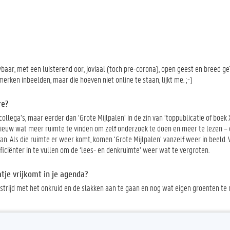
baar, met een luisterend oor, joviaal (toch pre-corona), open geest en breed ge
rken inbeelden, maar die hoeven niet online te staan, lijkt me. ;-)
re?
lega’s, maar eerder dan ‘Grote Mijlpalen’ in de zin van ‘toppublicatie of boek X
pnieuw wat meer ruimte te vinden om zelf onderzoek te doen en meer te lezen – 
an. Als die ruimte er weer komt, komen ‘Grote Mijlpalen’ vanzelf weer in beeld. 
ficiënter in te vullen om de ‘lees- en denkruimte’ weer wat te vergroten.
tje vrijkomt in je agenda?
 strijd met het onkruid en de slakken aan te gaan en nog wat eigen groenten te 