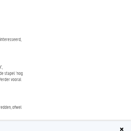
ïnteresseerd,
’,
de stapel ‘nog
Verder vooral
redden, ofwel