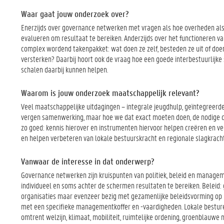
Waar gaat jouw onderzoek over?
Enerzijds over governance netwerken met vragen als hoe overheden a
evalueren om resultaat te bereiken. Anderzijds over het functioneren 
complex wordend takenpakket: wat doen ze zelf, besteden ze uit of doe
versterken? Daarbij hoort ook de vraag hoe een goede interbestuurlijke
schalen daarbij kunnen helpen.
Waarom is jouw onderzoek maatschappelijk relevant?
Veel maatschappelijke uitdagingen – integrale jeugdhulp, geïntegreerd
vergen samenwerking, maar hoe we dat exact moeten doen, de nodige ca
zo goed: kennis hierover en instrumenten hiervoor helpen creëren en ve
en helpen verbeteren van lokale bestuurskracht en regionale slagkracht
Vanwaar de interesse in dat onderwerp?
Governance netwerken zijn kruispunten van politiek, beleid en manageme
individueel en soms achter de schermen resultaten te bereiken. Beleid:
organisaties maar evenzeer bezig met gezamenlijke beleidsvorming op
met een specifieke managementkoffer en -vaardigheden. Lokale besture
omtrent welzijn, klimaat, mobiliteit, ruimtelijke ordening, groenblauwe