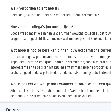
Welk verborgen talent heb je?
Geen idee, daarom heet het ook ‘verborgen talent’, vermoed ik?
Hoe zouden collega’s jou omschrijven?
Goede vraag, moet je aan hen vragen, maar wellicht: collegiaal, betrouw
pragmatisch ingesteld. Ik kan me ook wat minder positief klinkende kenme
Wat hoop je nog te bereiken binnen jouw academische carriè
Het klinkt ongetwijfeld onvoldoende ambitieus in de oren van sommige col
‘toponderzoek Y’, of ‘een groot team Z’ te formuleren, hoop ik vooral o
interessante en te bekijken artikels’ neemt immers epische proporties a
proberen goed onderwijs te bieden en de dienstverleningsactiviteiten ef
Wat is het eerste wat je doet wanneer er onverwacht een gaa
Afhankelijk van het seizoen/het moment: ofwel de tuin in om de epische
de mountain- of gravelbike op om even goed uit te waaien.
English