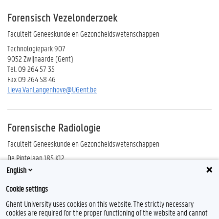
Forensisch Vezelonderzoek
Faculteit Geneeskunde en Gezondheidswetenschappen
Technologiepark 907
9052 Zwijnaarde (Gent)
Tel. 09 264 57 35
Fax 09 264 58 46
Lieva.VanLangenhove@UGent.be
Forensische Radiologie
Faculteit Geneeskunde en Gezondheidswetenschappen
De Pintelaan 185 K12
9000 Gent
English
Tel. 09 332 40 23
Cookie settings
Fax 09 332 49 69
Koenraad.Verstraete@UGent.be
Ghent University uses cookies on this website. The strictly necessary
cookies are required for the proper functioning of the website and cannot