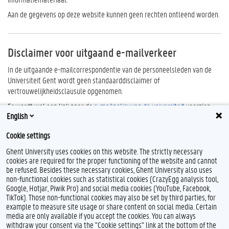
Aan de gegevens op deze website kunnen geen rechten ontleend worden.
Disclaimer voor uitgaand e-mailverkeer
In de uitgaande e-mailcorrespondentie van de personeelsleden van de
Universiteit Gent wordt geen standaarddisclaimer of
vertrouwelijkheidsclausule opgenomen.
Er wordt wel een link naar de
e-mailpolicy van de universiteit
voorzien.
English
Cookie settings
Ghent University uses cookies on this website. The strictly necessary
cookies are required for the proper functioning of the website and cannot
be refused. Besides these necessary cookies, Ghent University also uses
non-functional cookies such as statistical cookies (CrazyEgg analysis tool,
Google, Hotjar, Piwik Pro) and social media cookies (YouTube, Facebook,
TikTok). Those non-functional cookies may also be set by third parties, for
example to measure site usage or share content on social media. Certain
Feedback
media are only available if you accept the cookies. You can always
withdraw your consent via the "Cookie settings" link at the bottom of the
Privacy