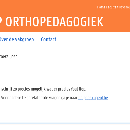
Home Faculteit Psycho
P ORTHOPEDAGOGIEK
Over de vakgroep
Contact
oekslijnen
chrijf zo precies mogelijk wat er precies fout liep.
. Voor andere IT-gerelateerde vragen ga je naar
helpdesk.ugent.be
.