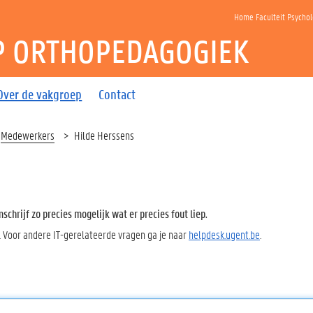
Home Faculteit Psycho
P ORTHOPEDAGOGIEK
Over de vakgroep
Contact
Medewerkers
Hilde Herssens
chrijf zo precies mogelijk wat er precies fout liep.
. Voor andere IT-gerelateerde vragen ga je naar
helpdesk.ugent.be
.