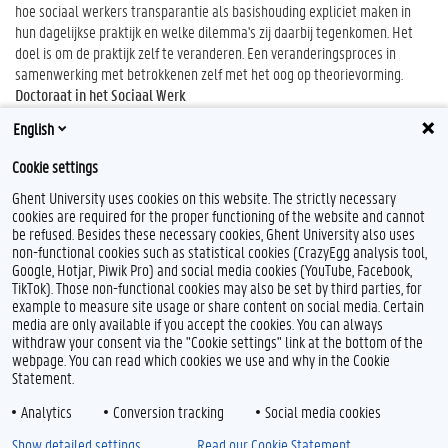
hoe sociaal werkers transparantie als basishouding expliciet maken in
hun dagelijkse praktijk en welke dilemma's zij daarbij tegenkomen. Het
doel is om de praktijk zelf te veranderen. Een veranderingsproces in
samenwerking met betrokkenen zelf met het oog op theorievorming.
Doctoraat in het Sociaal Werk
Promotor(en)
: Rudi Roose, Jan Naert (Sociaal Werk, Universiteit Gent)
English
Periode
: oktober 2020 - januari 2025
Cookie settings
Ghent University uses cookies on this website. The strictly necessary
cookies are required for the proper functioning of the website and cannot
be refused. Besides these necessary cookies, Ghent University also uses
non-functional cookies such as statistical cookies (CrazyEgg analysis tool,
Google, Hotjar, Piwik Pro) and social media cookies (YouTube, Facebook,
TikTok). Those non-functional cookies may also be set by third parties, for
example to measure site usage or share content on social media. Certain
Feedback
media are only available if you accept the cookies. You can always
withdraw your consent via the "Cookie settings" link at the bottom of the
Privacy
webpage. You can read which cookies we use and why in the Cookie
Disclaimer
Statement.
Cookieverklaring
Analytics
Conversion tracking
Social media cookies
Toegankelijkheid
Show detailed settings
Read our Cookie Statement.