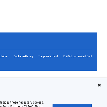
claimer
Cookieverklaring
Toegankelijkheid
© 2026 Universiteit Gent
 Besides these necessary cookies,
YouTube, Facebook, TikTok). Those