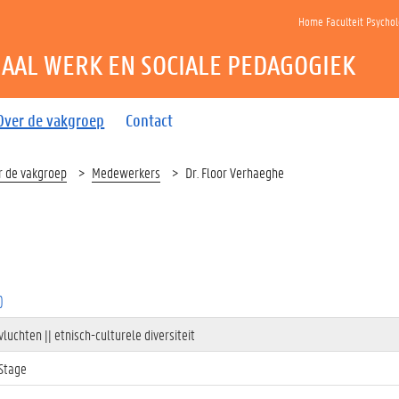
Home Faculteit Psycho
IAAL WERK EN SOCIALE PEDAGOGIEK
Over de vakgroep
Contact
r de vakgroep
Medewerkers
Dr. Floor Verhaeghe
)
 vluchten || etnisch-culturele diversiteit
 Stage