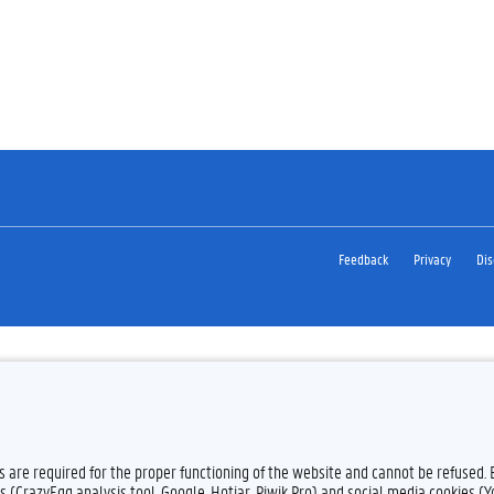
Feedback
Privacy
Dis
es are required for the proper functioning of the website and cannot be refused.
s (CrazyEgg analysis tool, Google, Hotjar, Piwik Pro) and social media cookies (