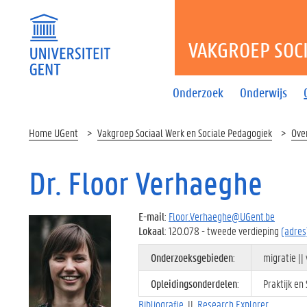
VAKGROEP SOC
Onderzoek
Onderwijs
Home UGent
Vakgroep Sociaal Werk en Sociale Pedagogiek
Ove
Dr. Floor Verhaeghe
E-mail
:
Floor.Verhaeghe@UGent.be
Lokaal
: 120.078 - tweede verdieping
(adres
Onderzoeksgebieden
:
migratie ||
Opleidingsonderdelen
:
Praktijk en
Bibliografie
||
Research Explorer