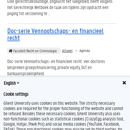
Elke gerechtsdeskundige, ongeacht het vakgebied, heeft volgens
het Gerechtelijk Wetboek de taak om tijdens zijn opdracht een
poging tot verzoening te ...
Doc-serie Vennootschaps- en financieel
recht
Actueel
Agenda
Faculteit Recht en Criminologie
Doc-serie Vennootschaps- en financieel recht: vier doctores
bespreken groepsfinanciering, private equity, DLT en
bankaansprakelijkheid.
English
Cookie settings
Ghent University uses cookies on this website. The strictly necessary
(huidige)
1
2
cookies are required for the proper functioning of the website and cannot
be refused. Besides these necessary cookies, Ghent University also uses
non-functional cookies such as statistical cookies (CrazyEgg analysis tool,
Google, Hotjar, Piwik Pro) and social media cookies (YouTube, Facebook,
TikTok). Those non-functional cookies may also be set by third parties, for