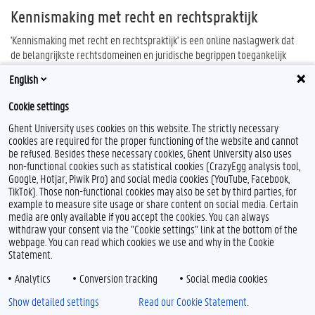
Kennismaking met recht en rechtspraktijk
'Kennismaking met recht en rechtspraktijk' is een online naslagwerk dat
de belangrijkste rechtsdomeinen en juridische begrippen toegankelijk
toelicht.
English
Online overzichtswerk dat het in België geldende recht stap voor stap
Cookie settings
uitlegt
Ghent University uses cookies on this website. The strictly necessary
cookies are required for the proper functioning of the website and cannot
be refused. Besides these necessary cookies, Ghent University also uses
non-functional cookies such as statistical cookies (CrazyEgg analysis tool,
Google, Hotjar, Piwik Pro) and social media cookies (YouTube, Facebook,
TikTok). Those non-functional cookies may also be set by third parties, for
example to measure site usage or share content on social media. Certain
media are only available if you accept the cookies. You can always
withdraw your consent via the "Cookie settings" link at the bottom of the
webpage. You can read which cookies we use and why in the Cookie
Statement.
Analytics
Conversion tracking
Social media cookies
Show detailed settings
Read our Cookie Statement.