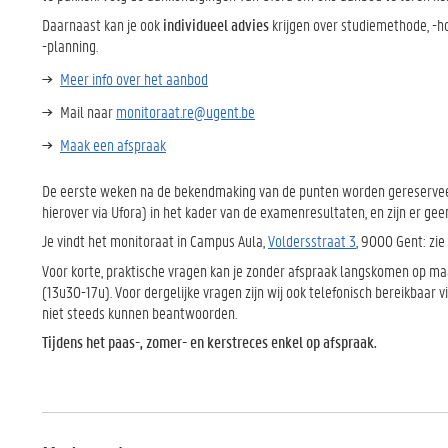
Daarnaast kan je ook
individueel advies
krijgen over studiemethode, -h
-planning.
Meer info over het aanbod
Mail naar
monitoraat.re@ugent.be
Maak een afspraak
De eerste weken na de bekendmaking van de punten worden gereserveerd
hierover via Ufora) in het kader van de examenresultaten, en zijn er ge
Je vindt het monitoraat in Campus Aula,
Voldersstraat 3
, 9000 Gent: zie
Voor korte, praktische vragen kan je zonder afspraak langskomen op 
(13u30-17u). Voor dergelijke vragen zijn wij ook telefonisch bereikbaa
niet steeds kunnen beantwoorden.
Tijdens het paas-, zomer- en kerstreces enkel op afspraak.