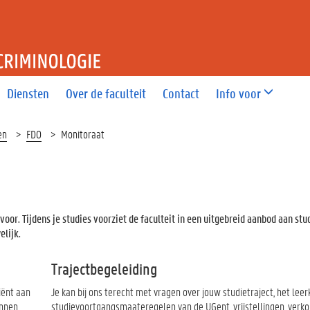
T RECHT EN CRIMINOLOGIE
Diensten
Over de faculteit
Contact
Info voor
en
FDO
Monitoraat
 voor. Tijdens je studies voorziet de faculteit in een uitgebreid aanbod aan st
elijk.
Trajectbegeleiding
iënt aan
Je kan bij ons terecht met vragen over jouw studietraject, het leer
nnen.
studievoortgangsmaateregelen van de UGent, vrijstellingen, verko