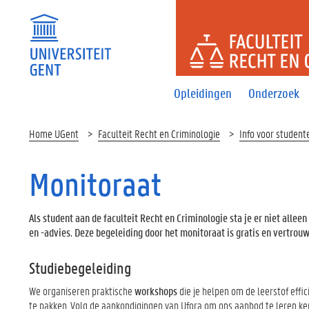
FACULTEI
Opleidingen
Onderzoek
Home UGent
Faculteit Recht en Criminologie
Info voor student
Monitoraat
Als student aan de faculteit Recht en Criminologie sta je er niet alleen
en -advies. Deze begeleiding door het monitoraat is gratis en vertrouw
Studiebegeleiding
We organiseren praktische
workshops
die je helpen om de leerstof effic
te pakken. Volg de aankondigingen van Ufora om ons aanbod te leren ke