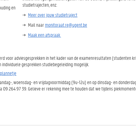
studietrajecten, enz.
ouding en
Meer over jouw studietraject
Mail naar
monitoraat.re@ugent.be
Maak een afspraak
 voor adviesgesprekken in het kader van de examenresultaten (studenten krij
en individuele gesprekken studiebegeleiding mogelijk.
plannetje
maandag-, woensdag- en vrijdagvoormiddag (9u-12u) en op dinsdag- en donderd
r via 09 264 97 39. Gelieve er rekening mee te houden dat we tijdens piekmoment