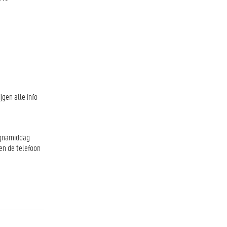
gen alle info
agnamiddag
en de telefoon