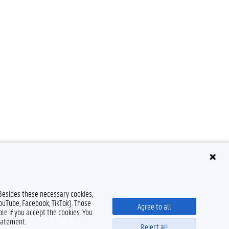
 Besides these necessary cookies,
YouTube, Facebook, TikTok). Those
Agree to all
le if you accept the cookies. You
tatement.
Reject all