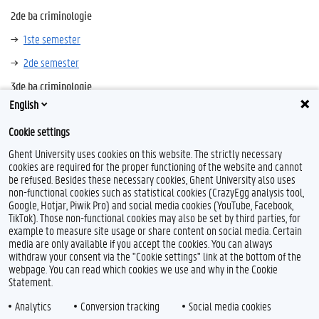
2de ba criminologie
1ste semester
2de semester
3de ba criminologie
English
1ste semester
Cookie settings
2de semester
Ghent University uses cookies on this website. The strictly necessary
cookies are required for the proper functioning of the website and cannot
be refused. Besides these necessary cookies, Ghent University also uses
non-functional cookies such as statistical cookies (CrazyEgg analysis tool,
F
T
L
Y
I
Google, Hotjar, Piwik Pro) and social media cookies (YouTube, Facebook,
a
w
i
o
n
TikTok). Those non-functional cookies may also be set by third parties, for
c
i
n
u
s
example to measure site usage or share content on social media. Certain
e
t
k
T
t
Feedback
media are only available if you accept the cookies. You can always
b
t
e
u
a
withdraw your consent via the "Cookie settings" link at the bottom of the
Privacy
o
e
d
b
g
webpage. You can read which cookies we use and why in the Cookie
Disclaimer
o
r
I
e
r
Statement.
k
n
a
Cookieverklaring
m
Analytics
Conversion tracking
Social media cookies
Toegankelijkheid