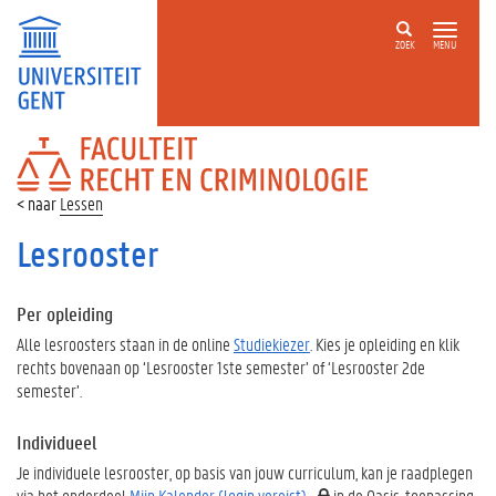
ZOEK
MENU
FACULTEIT
RECHT
EN
Lessen
CRIMINOLOGIE
Lesrooster
Per opleiding
Alle lesroosters staan in de online
Studiekiezer
. Kies je opleiding en klik
rechts bovenaan op ‘Lesrooster 1ste semester’ of ‘Lesrooster 2de
semester’.
Individueel
Je individuele lesrooster, op basis van jouw curriculum, kan je raadplegen
via het onderdeel
Mijn Kalender
(login vereist)
in de
Oasis-toepassing