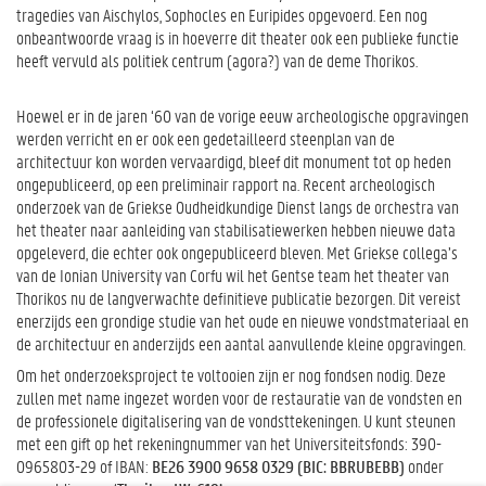
tragedies van Aischylos, Sophocles en Euripides opgevoerd. Een nog
onbeantwoorde vraag is in hoeverre dit theater ook een publieke functie
heeft vervuld als politiek centrum (agora?) van de deme Thorikos.
Hoewel er in de jaren ‘60 van de vorige eeuw archeologische opgravingen
werden verricht en er ook een gedetailleerd steenplan van de
architectuur kon worden vervaardigd, bleef dit monument tot op heden
ongepubliceerd, op een preliminair rapport na. Recent archeologisch
onderzoek van de Griekse Oudheidkundige Dienst langs de orchestra van
het theater naar aanleiding van stabilisatiewerken hebben nieuwe data
opgeleverd, die echter ook ongepubliceerd bleven. Met Griekse collega’s
van de Ionian University van Corfu wil het Gentse team het theater van
Thorikos nu de langverwachte definitieve publicatie bezorgen. Dit vereist
enerzijds een grondige studie van het oude en nieuwe vondstmateriaal en
de architectuur en anderzijds een aantal aanvullende kleine opgravingen.
Om het onderzoeksproject te voltooien zijn er nog fondsen nodig. Deze
zullen met name ingezet worden voor de restauratie van de vondsten en
de professionele digitalisering van de vondsttekeningen. U kunt steunen
met een gift op het rekeningnummer van het Universiteitsfonds: 390-
0965803-29 of IBAN:
BE26 3900 9658 0329 (BIC: BBRUBEBB)
onder