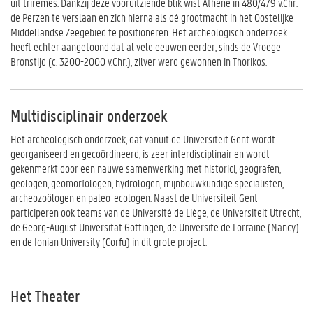
uit triremes. Dankzij deze vooruitziende blik wist Athene in 480/479 v.Chr.
de Perzen te verslaan en zich hierna als dé grootmacht in het Oostelijke
Middellandse Zeegebied te positioneren. Het archeologisch onderzoek
heeft echter aangetoond dat al vele eeuwen eerder, sinds de Vroege
Bronstijd (c. 3200-2000 v.Chr.), zilver werd gewonnen in Thorikos.
Multidisciplinair onderzoek
Het archeologisch onderzoek, dat vanuit de Universiteit Gent wordt
georganiseerd en gecoördineerd, is zeer interdisciplinair en wordt
gekenmerkt door een nauwe samenwerking met historici, geografen,
geologen, geomorfologen, hydrologen, mijnbouwkundige specialisten,
archeozoölogen en paleo-ecologen. Naast de Universiteit Gent
participeren ook teams van de Université de Liège, de Universiteit Utrecht,
de Georg-August Universität Göttingen, de Université de Lorraine (Nancy)
en de Ionian University (Corfu) in dit grote project.
Het Theater