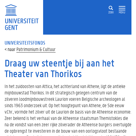
ZOEK
MENU
UNIVERSITEITSFONDS
Patrimonium & Cultuur
Draag uw steentje bij aan het
Theater van Thorikos
In het zuidoosten van Attica, het achterland van Athene, ligt de antieke
mijnbouwstad Thorikos. In dit strategisch gelegen centrum van de
zilveren loodmijnbouwstreek Laurion voeren Belgische archeologen al
sinds 1963 onderzoek uit. Op het hoogtepunt van Athene, de 5de eeuw
v.Chr., vormde het zilver uit de Laurion de basis van de Atheense economie.
Zeer bekend is het verhaal van de Atheense staatsman Themistokles die
na de vondst van een zeer rijke zilverader de Atheense burgers overtuigde
de opbrengst te investeren in de bouw van een oorlogsvloot bestaande