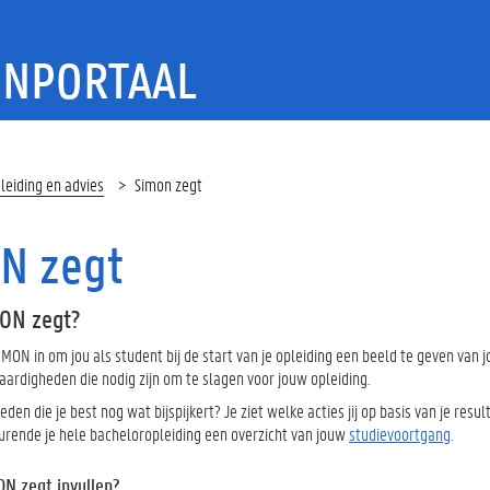
ENPORTAAL
leiding en advies
Simon zegt
N zegt
MON zegt?
MON in om jou als student bij de start van je opleiding een beeld te geven van j
aardigheden die nodig zijn om te slagen voor jouw opleiding.
heden die je best nog wat bijspijkert? Je ziet welke acties jij op basis van je 
durende je hele bacheloropleiding een overzicht van jouw
studievoortgang
.
N zegt invullen?