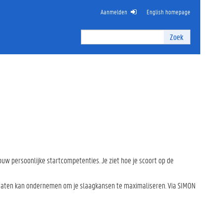
Aanmelden
English homepage
Zoek
Zoek
I
n
t
e
r
n
z
o
e
k
e
ouw persoonlijke startcompetenties. Je ziet hoe je scoort op de
n
resultaten kan ondernemen om je slaagkansen te maximaliseren. Via SIMON