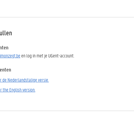
ullen
nten
imonzegt.be
en log in met je UGent-account.
enten
or de Nederlandstalige versie.
or the English version.