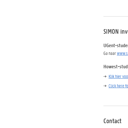
SIMON inv
UGent-stude
Ga naar
www.s
Howest-stud
Klik hier vo
Click here f
Contact