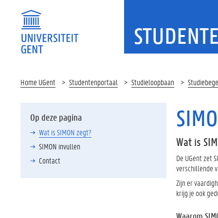
STUDENT
Home UGent
Studentenportaal
Studieloopbaan
Studiebege
SIMO
Op deze pagina
Wat is SIMON zegt?
Wat is SI
SIMON invullen
De UGent zet SI
Contact
verschillende v
Zijn er vaardig
krijg je ook ge
Waarom SIMO