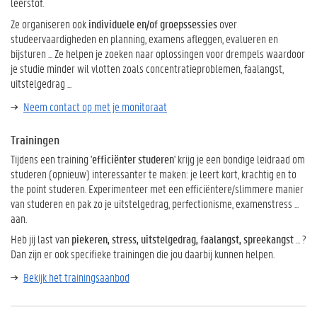
leerstof.
Ze organiseren ook
individuele en/of groepssessies
over
studeervaardigheden en planning, examens afleggen, evalueren en
bijsturen ... Ze helpen je zoeken naar oplossingen voor drempels waardoor
je studie minder wil vlotten zoals concentratieproblemen, faalangst,
uitstelgedrag ...
Neem contact op met je monitoraat
Trainingen
Tijdens een training '
efficiënter studeren
' krijg je een bondige leidraad om
studeren (opnieuw) interessanter te maken: je leert kort, krachtig en to
the point studeren. Experimenteer met een efficiëntere/slimmere manier
van studeren en pak zo je uitstelgedrag, perfectionisme, examenstress ...
aan.
Heb jij last van
piekeren, stress, uitstelgedrag, faalangst, spreekangst
... ?
Dan zijn er ook specifieke trainingen die jou daarbij kunnen helpen.
Bekijk het trainingsaanbod