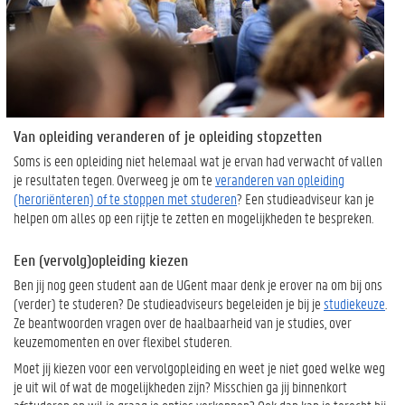
Van opleiding veranderen of je opleiding stopzetten
Soms is een opleiding niet helemaal wat je ervan had verwacht of vallen
je resultaten tegen. Overweeg je om te
veranderen van opleiding
(heroriënteren) of te stoppen met studeren
? Een studieadviseur kan je
helpen om alles op een rijtje te zetten en mogelijkheden te bespreken.
Een (vervolg)opleiding kiezen
Ben jij nog geen student aan de UGent maar denk je erover na om bij ons
(verder) te studeren? De studieadviseurs begeleiden je bij je
studiekeuze
.
Ze beantwoorden vragen over de haalbaarheid van je studies, over
keuzemomenten en over flexibel studeren.
Moet jij kiezen voor een vervolgopleiding en weet je niet goed welke weg
je uit wil of wat de mogelijkheden zijn? Misschien ga jij binnenkort