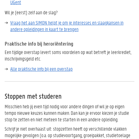
UGent
Wil je (eerst) zelf aan de slag?
Vraag het aan SIMON helpt je om je interesses en slaagkansen in
andere opleidingen in kaart te brengen
Praktische info bij heroriëntering
Een tijdige overstap levert soms voordelen op wat betreft je leerkrediet,
inschrijvingsgeld etc.
Alle praktische info bij een overstap
Stoppen met studeren
Misschien heb jij even tijd nodig voor andere dingen of wil je op eigen
tempo nieuwe keuzes kunnen maken. Dan kan je ervoor kiezen je studie
stop te zetten en niet meteen te starten in een andere opleiding.
Schrijf je niet overhaast uit: stopzetten heeft op verschillende vlakken
mogelijke gevolgen (o.a. op studievoortgang, groeipakket, studietoelage