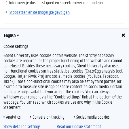
...). Informeer je dus eerst goed en spreek erover met anderen.
Stopzetten en de mogelijke gevolgen
English
Contact
Cookie settings
Studieadvies
Ghent University uses cookies on this website. The strictly necessary
cookies are required for the proper functioning of the website and cannot
be refused. Besides these necessary cookies, Ghent University also uses
non-functional cookies such as statistical cookies (CrazyEgg analysis tool,
Google, Hotjar, Piwik Pro) and social media cookies (YouTube, Facebook,
TikTok). Those non-functional cookies may also be set by third parties, for
example to measure site usage or share content on social media. Certain
media are only available if you accept the cookies. You can always
withdraw your consent via the "Cookie settings" link at the bottom of the
webpage. You can read which cookies we use and why in the Cookie
Statement.
Analytics
Conversion tracking
Social media cookies
Show detailed settings
Read our Cookie Statement.