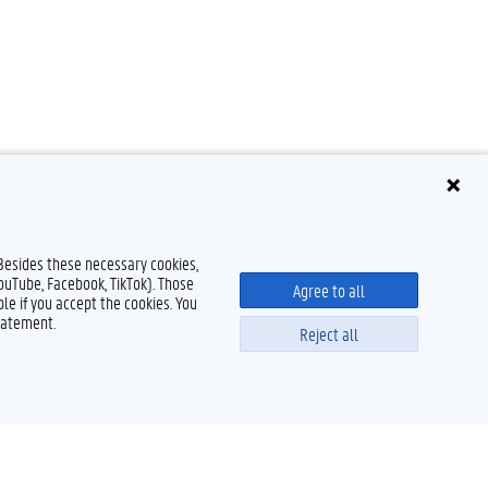
 Besides these necessary cookies,
YouTube, Facebook, TikTok). Those
Agree to all
le if you accept the cookies. You
tatement.
Reject all
Powered by