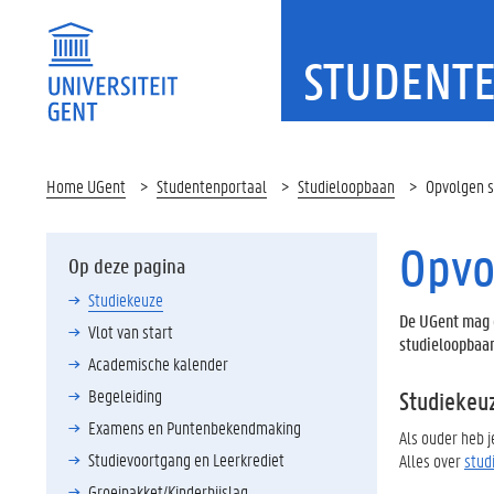
STUDENT
Home UGent
Studentenportaal
Studieloopbaan
Opvolgen s
Opvo
Op deze pagina
Studiekeuze
De UGent mag g
Vlot van start
studieloopbaan
Academische kalender
Begeleiding
Studiekeu
Examens en Puntenbekendmaking
Als ouder heb j
Studievoortgang en Leerkrediet
Alles over
stud
Groeipakket/Kinderbijslag