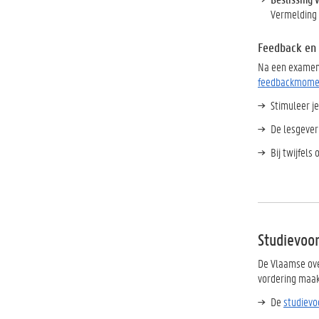
Vermelding '
Feedback en 
Na een examenp
feedbackmome
Stimuleer je
De lesgever
Bij twijfels
Studievoo
De Vlaamse ove
vordering maak
De
studiev