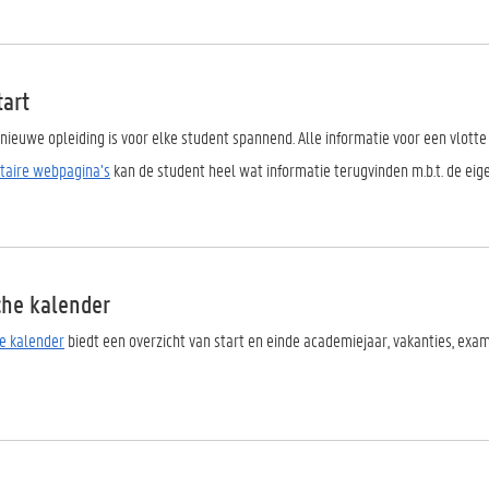
tart
 nieuwe opleiding is voor elke student spannend. Alle informatie voor een vlotte
ltaire webpagina’s
kan de student heel wat informatie terugvinden m.b.t. de eige
he kalender
e kalender
biedt een overzicht van start en einde academiejaar, vakanties, exam