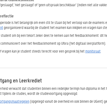
geslaagd', 'niet geslaagd' of ‘geen uitspraak beschikbaar’ (indien niet alle vakk
reflectie
eriode is het belangrijk om even stil te staan bij het verloop van de examens 
nt
georganiseerd waarbij de student het examen kan inkijken en vragen kan ste
 student om bij een tekort zeker deel te nemen aan het feedbackmoment: dit helpt
 communiceert over het feedbackmoment op Ufora (het digitaal leerplatform).
 of vragen kan je student steeds terecht voor een gesprek bij het
monitoraat
.
rtgang en Leerkrediet
rheid verwacht dat studenten binnen een redelijke termijn hun diploma in het
t tijdens de studies, wordt de studievoortgang opgevolgd.
oortgangsmaatregelen
(opgelegd vanuit de overheid en ook binnen de UGent) gev