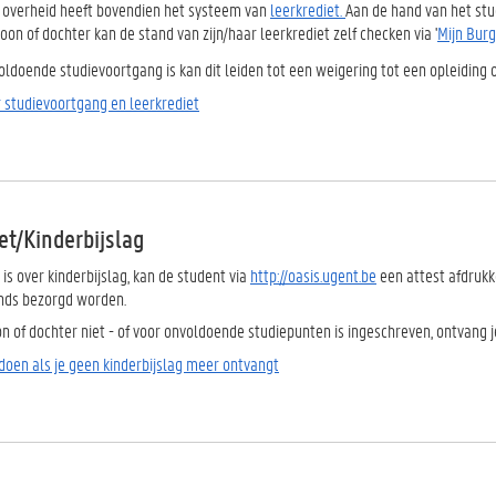
overheid heeft bovendien het systeem van
leerkrediet.
Aan de hand van het st
oon of dochter kan de stand van zijn/haar leerkrediet zelf checken via '
Mijn Burg
voldoende studievoortgang is kan dit leiden tot een weigering tot een opleiding of
 studievoortgang en leerkrediet
et/Kinderbijslag
e is over kinderbijslag, kan de student via
http://oasis.ugent.be
een attest afdrukk
onds bezorgd worden.
n of dochter niet - of voor onvoldoende studiepunten is ingeschreven, ontvang j
doen als je geen kinderbijslag meer ontvangt