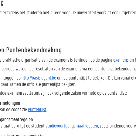
ng
t er tijdens het studeren niet alleen voor. De universiteit voorziet een uitgebr
en Puntenbekendmaking
de praktische organisatie van de examens is te vinden op de pagina
examens en 
periode worden de resultaten van de examens via een puntenlijst bekendgemaa
 inloggen op
http://oasis.ugent.be
om de puntenlijst te bekijken. Dit kan vanaf e
 daar samen de officiële puntenlijst bekijken.
lde examenresultaten, zijn ook volgende zaken vermeld op de puntenlijst:
ermeldingen
 van de codes zie
Puntenlijst
.
tgangsmaatregelen
situaties krijgt de student
studievoortgangsmaatregelen
, zoals bindende voorw
 van de examencommissie