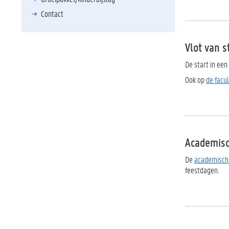
Contact
Vlot van s
De start in een
Ook op
de facu
Academisc
De
academisch
feestdagen.