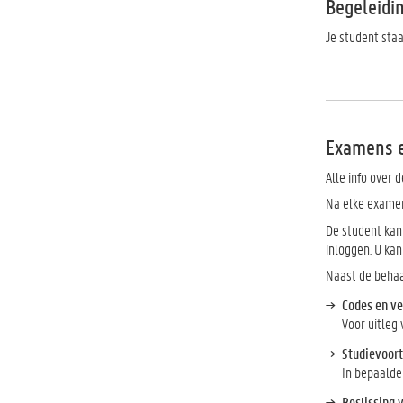
Begeleidi
Je student staa
Examens 
Alle info over 
Na elke examen
De student kan
inloggen. U kan
Naast de behaa
Codes en v
Voor uitleg
Studievoor
In bepaalde 
Beslissing