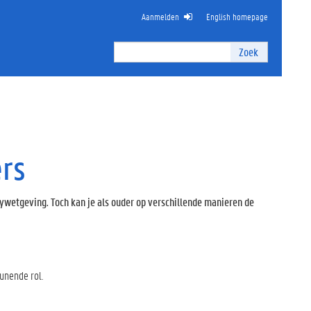
Aanmelden
English homepage
Zoek
Zoek
I
n
t
e
r
n
ers
z
o
e
k
wetgeving. Toch kan je als ouder op verschillende manieren de
e
n
unende rol.