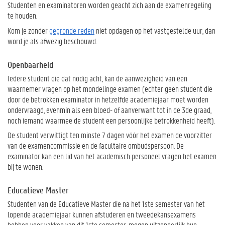
Studenten en examinatoren worden geacht zich aan de
examenregeling
te houden.
Kom je zonder
gegronde reden
niet opdagen op het vastgestelde uur, dan
word je als afwezig beschouwd.
Openbaarheid
Iedere student die dat nodig acht, kan de aanwezigheid van een
waarnemer vragen op het mondelinge examen (echter geen student die
door de betrokken examinator in hetzelfde academiejaar moet worden
ondervraagd, evenmin als een bloed- of aanverwant tot in de 3de graad,
noch iemand waarmee de student een persoonlijke betrokkenheid heeft).
De student verwittigt ten minste 7 dagen vóór het examen de voorzitter
van de examencommissie en de facultaire ombudspersoon. De
examinator kan een lid van het academisch personeel vragen het examen
bij te wonen.
Educatieve Master
Studenten van de Educatieve Master die na het 1ste semester van het
lopende academiejaar kunnen afstuderen en tweedekansexamens
hebben voor vakken van dit 1ste semester, mogen uitzonderlijk hun