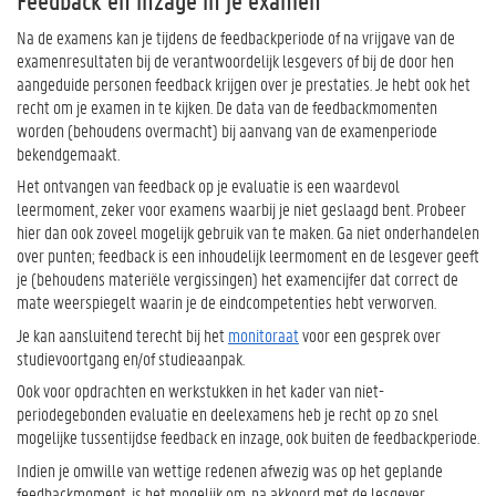
Feedback en inzage in je examen
Na de examens kan je tijdens de feedbackperiode of na vrijgave van de
examenresultaten bij de verantwoordelijk lesgevers of bij de door hen
aangeduide personen feedback krijgen over je prestaties. Je hebt ook het
recht om je examen in te kijken. De data van de feedbackmomenten
worden (behoudens overmacht) bij aanvang van de examenperiode
bekendgemaakt.
Het ontvangen van feedback op je evaluatie is een waardevol
leermoment, zeker voor examens waarbij je niet geslaagd bent. Probeer
hier dan ook zoveel mogelijk gebruik van te maken. Ga niet onderhandelen
over punten; feedback is een inhoudelijk leermoment en de lesgever geeft
je (behoudens materiële vergissingen) het examencijfer dat correct de
mate weerspiegelt waarin je de eindcompetenties hebt verworven.
Je kan aansluitend terecht bij het
monitoraat
voor een gesprek over
studievoortgang en/of studieaanpak.
Ook voor opdrachten en werkstukken in het kader van niet-
periodegebonden evaluatie en deelexamens heb je recht op zo snel
mogelijke tussentijdse feedback en inzage, ook buiten de feedbackperiode.
Indien je omwille van wettige redenen afwezig was op het geplande
feedbackmoment, is het mogelijk om, na akkoord met de lesgever,