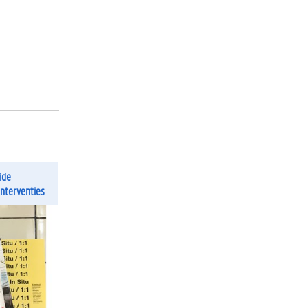
ide
interventies