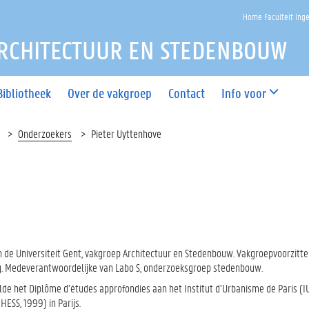
Home Faculteit Ing
RCHITECTUUR EN STEDENBOUW
Bibliotheek
Over de vakgroep
Contact
Info voor
Onderzoekers
Pieter Uyttenhove
de Universiteit Gent, vakgroep Architectuur en Stedenbouw. Vakgroepvoorzitte
g. Medeverantwoordelijke van Labo S, onderzoeksgroep stedenbouw.
lde het Diplôme d’études approfondies aan het Institut d’Urbanisme de Paris (I
ESS, 1999) in Parijs.