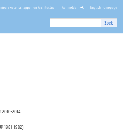
enieurswetenschappen en Architectuur
Aanmelden
English homepage
Zoek
Zoek
I
n
t
e
r
n
z
o
e
k
e
n
r 2010-2014.
UP, 1981-1982)