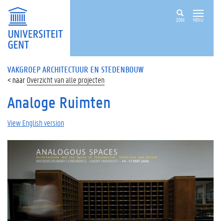
ZOEK
MENU
VAKGROEP ARCHITECTUUR EN STEDENBOUW
Overzicht van alle projecten
Analoge Ruimten
View English version