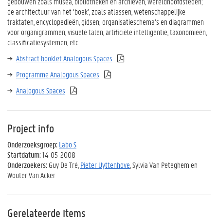
gebouwen zoals musea, bibliotheken en archieven, wereldhoofdsteden;
de architectuur van het ‘boek’, zoals atlassen, wetenschappelijke
traktaten, encyclopedieën, gidsen; organisatieschema’s en diagrammen
voor organigrammen, visuele talen, artificiële intelligentie, taxonomieën,
classificatiesystemen, etc.
Abstract booklet Analogous Spaces
Programme Analogous Spaces
Analogous Spaces
Project info
Onderzoeksgroep:
Labo S
Startdatum:
14-05-2008
Onderzoekers:
Guy De Tré,
Pieter Uyttenhove
, Sylvia Van Peteghem en
Wouter Van Acker
Gerelateerde items