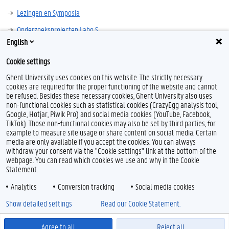
Lezingen en Symposia
Onderzoeksprojecten Labo S
English
Cookie settings
Ghent University uses cookies on this website. The strictly necessary
cookies are required for the proper functioning of the website and cannot
be refused. Besides these necessary cookies, Ghent University also uses
non-functional cookies such as statistical cookies (CrazyEgg analysis tool,
Google, Hotjar, Piwik Pro) and social media cookies (YouTube, Facebook,
L
TikTok). Those non-functional cookies may also be set by third parties, for
i
example to measure site usage or share content on social media. Certain
n
Feedback
media are only available if you accept the cookies. You can always
k
withdraw your consent via the "Cookie settings" link at the bottom of the
e
Privacy
webpage. You can read which cookies we use and why in the Cookie
d
Disclaimer
Statement.
I
Cookieverklaring
n
Analytics
Conversion tracking
Social media cookies
Toegankelijkheid
Show detailed settings
Read our Cookie Statement.
© 2026 Universiteit Gent
Agree to all
Reject all