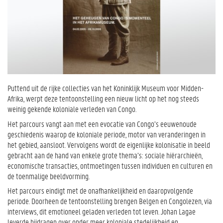
Puttend uit de rijke collecties van het Koninklijk Museum voor Midden-
Afrika, werpt deze tentoonstelling een nieuw licht op het nog steeds
weinig gekende koloniale verleden van Congo.
Het parcours vangt aan met een evocatie van Congo’s eeuwenoude
geschiedenis waarop de koloniale periode, motor van veranderingen in
het gebied, aansloot. Vervolgens wordt de eigenlijke kolonisatie in beeld
gebracht aan de hand van enkele grote thema’s: sociale hiërarchieën,
economische transacties, ontmoetingen tussen individuen en culturen en
de toenmalige beeldvorming.
Het parcours eindigt met de onafhankelijkheid en daaropvolgende
periode. Doorheen de tentoonstelling brengen Belgen en Congolezen, via
interviews, dit emotioneel geladen verleden tot leven. Johan Lagae
leverde bijdragen over onder meer koloniale stedelijkheid en