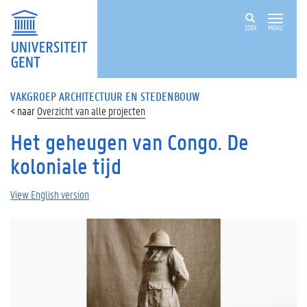
ZOEK
MENU
VAKGROEP ARCHITECTUUR EN STEDENBOUW
Overzicht van alle projecten
Het geheugen van Congo. De
koloniale tijd
View English version