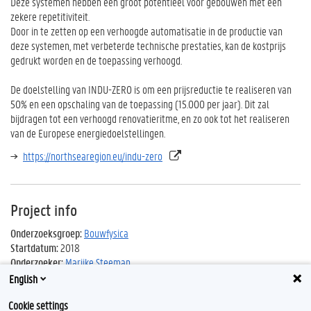
Deze systemen hebben een groot potentieel voor gebouwen met een
zekere repetitiviteit.
Door in te zetten op een verhoogde automatisatie in de productie van
deze systemen, met verbeterde technische prestaties, kan de kostprijs
gedrukt worden en de toepassing verhoogd.
De doelstelling van INDU-ZERO is om een prijsreductie te realiseren van
50% en een opschaling van de toepassing (15.000 per jaar). Dit zal
bijdragen tot een verhoogd renovatieritme, en zo ook tot het realiseren
van de Europese energiedoelstellingen.
https://northsearegion.eu/indu-zero
Project info
Onderzoeksgroep:
Bouwfysica
Startdatum:
2018
Onderzoeker:
Marijke Steeman
English
Cookie settings