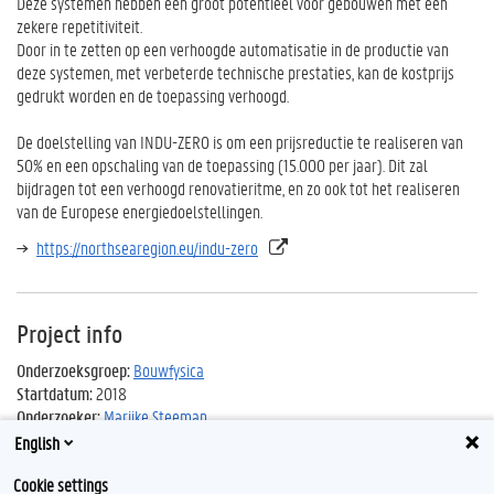
Deze systemen hebben een groot potentieel voor gebouwen met een
zekere repetitiviteit.
Door in te zetten op een verhoogde automatisatie in de productie van
deze systemen, met verbeterde technische prestaties, kan de kostprijs
gedrukt worden en de toepassing verhoogd.
De doelstelling van INDU-ZERO is om een prijsreductie te realiseren van
50% en een opschaling van de toepassing (15.000 per jaar). Dit zal
bijdragen tot een verhoogd renovatieritme, en zo ook tot het realiseren
van de Europese energiedoelstellingen.
https://northsearegion.eu/indu-zero
Project info
Onderzoeksgroep:
Bouwfysica
Startdatum:
2018
Onderzoeker:
Marijke Steeman
English
Cookie settings