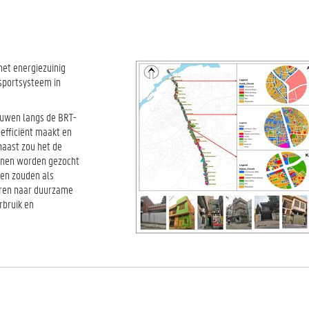
het energiezuinig
sportsysteem in
ouwen langs de BRT-
-efficiënt maakt en
rnaast zou het de
unnen worden gezocht
en zouden als
eren naar duurzame
rbruik en