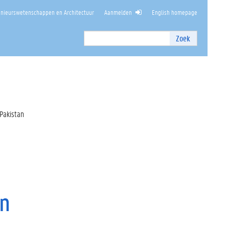
enieurswetenschappen en Architectuur
Aanmelden
English homepage
Zoek
Zoek
I
n
t
e
r
n
 Pakistan
z
o
e
k
e
n
an