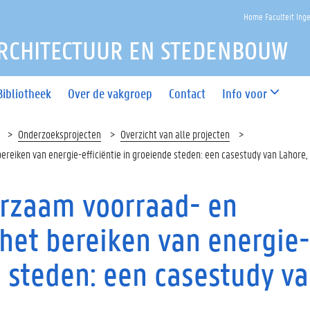
Home Faculteit Ing
RCHITECTUUR EN STEDENBOUW
Bibliotheek
Over de vakgroep
Contact
Info voor
Onderzoeksprojecten
Overzicht van alle projecten
eiken van energie-efficiëntie in groeiende steden: een casestudy van Lahore,
rzaam voorraad- en
het bereiken van energie-
e steden: een casestudy v