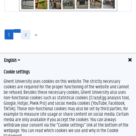
(huidige)
1
2
English
Cookie settings
Ghent University uses cookies on this website. The strictly necessary
cookies are required for the proper functioning of the website and cannot
be refused. Besides these necessary cookies, Ghent University also uses
non-functional cookies such as statistical cookies (CrazyEgg analysis tool,
Google, Hotjar, Piwik Pro) and social media cookies (YouTube, Facebook,
L
TikTok). Those non-functional cookies may also be set by third parties, for
i
example to measure site usage or share content on social media. Certain
n
Feedback
media are only available if you accept the cookies. You can always
k
withdraw your consent via the "Cookie settings" link at the bottom of the
e
Privacy
webpage. You can read which cookies we use and why in the Cookie
d
Disclaimer
Statement.
I