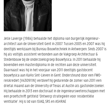
Jelle Laverge (1984) behaalde het diploma van burgerlijk ingenieur-
architect aan de Universiteit Gent in 2007. Tussen 2005 en 2007 was hij
deeltijds werkzaam bij Bureau Bouwtechniek in Antwerpen. Sinds 2007 is
hij als voltijds assistent verbonden aan de Vakgroep Architectuur &
Stedenbouw bij de onderzoeksgroep Bouwfysica. In 2011 behaalde hij
bovendien een masterdiploma in de rechten aan deze universiteit.
Daarnaast was hij in het voorjaar van 2011 deeltijds gastdocent
bouwfysica aan KaHo Sint-Lieven in Gent. Ondersteund door een FWO-
reiskrediet (V430911N) verbleef hij gedurende de zomer van 2011 een
drietal maand aan de University of Texas at Austin als gastonderzoeker.
Hij behaalde in 2013 een doctoraat in de ingenieurswetenschappen met
een proefschrift getiteld ‘Ontwerp strategieën voor residentiële
ventilatie’. Hij is lid van ISIAQ, SRS en ASHRAE