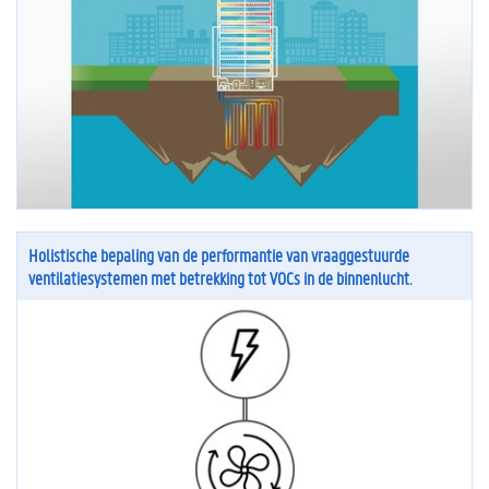
Holistische bepaling van de performantie van vraaggestuurde
ventilatiesystemen met betrekking tot VOCs in de binnenlucht.