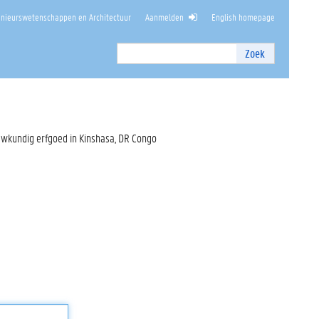
enieurswetenschappen en Architectuur
Aanmelden
English homepage
Zoek
Zoek
I
n
t
e
r
uwkundig erfgoed in Kinshasa, DR Congo
n
z
o
e
k
e
n