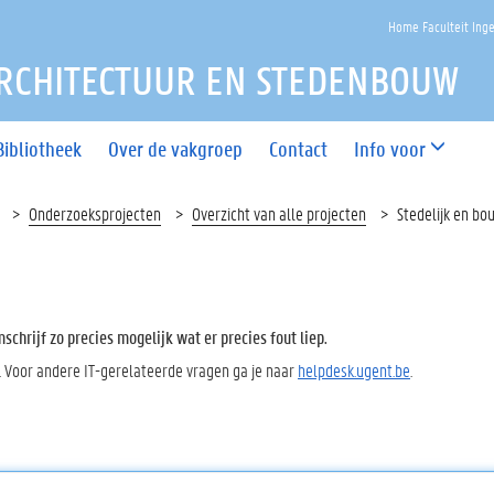
Home Faculteit Ing
RCHITECTUUR EN STEDENBOUW
Bibliotheek
Over de vakgroep
Contact
Info voor
Onderzoeksprojecten
Overzicht van alle projecten
Stedelijk en bo
chrijf zo precies mogelijk wat er precies fout liep.
. Voor andere IT-gerelateerde vragen ga je naar
helpdesk.ugent.be
.