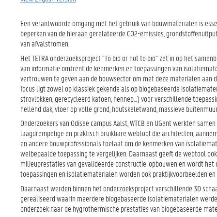
Een verantwoorde omgang met het gebruik van bouwmaterialen is essen
beperken van de hieraan gerelateerde CO2-emissies, grondstoffenuitput
van afvalstromen.
Het TETRA onderzoeksproject “To bio or not to bio” zet in op het same
van informatie omtrent de kenmerken en toepassingen van isolatiemat
vertrouwen te geven aan de bouwsector om met deze materialen aan de
focus ligt zowel op klassiek gekende als op biogebaseerde isolatiemater
strovlokken, gerecycleerd katoen, hennep…) voor verschillende toepassin
hellend dak, vloer op volle grond, houtskeletwand, massieve buitenmuur
Onderzoekers van Odisee campus Aalst, WTCB en UGent werkten samen
laagdrempelige en praktisch bruikbare webtool die architecten, aanne
en andere bouwprofessionals toelaat om de kenmerken van isolatiemat
welbepaalde toepassing te vergelijken. Daarnaast geeft de webtool ook 
milieuprestaties van gevalideerde constructie-opbouwen en wordt het
toepassingen en isolatiematerialen worden ook praktijkvoorbeelden en 
Daarnaast werden binnen het onderzoeksproject verschillende 3D scha
gerealiseerd waarin meerdere biogebaseerde isolatiematerialen werden 
onderzoek naar de hygrothermische prestaties van biogebaseerde mat