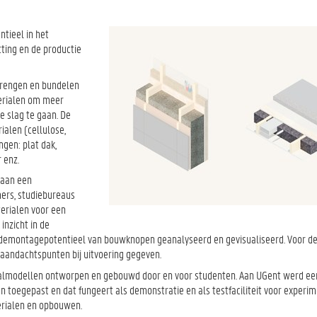
tieel in het
ting en de productie
nbrengen en bundelen
erialen om meer
 slag te gaan. De
ialen (cellulose,
gen: plat dak,
 enz.
 aan een
mers, studiebureaus
erialen voor een
inzicht in de
 demontagepotentieel van bouwknopen geanalyseerd en gevisualiseerd. Voor de
aandachtspunten bij uitvoering gegeven.
almodellen ontworpen en gebouwd door en voor studenten. Aan UGent werd een
toegepast en dat fungeert als demonstratie en als testfaciliteit voor experi
erialen en opbouwen.