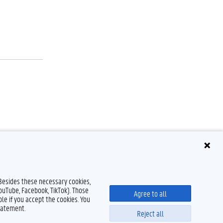
 Besides these necessary cookies,
YouTube, Facebook, TikTok). Those
Agree to all
le if you accept the cookies. You
tatement.
Reject all