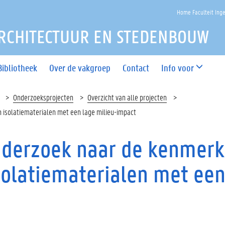
Home Faculteit Ing
RCHITECTUUR EN STEDENBOUW
Bibliotheek
Over de vakgroep
Contact
Info voor
Onderzoeksprojecten
Overzicht van alle projecten
n isolatiematerialen met een lage milieu-impact
 Onderzoek naar de kenmer
solatiematerialen met ee