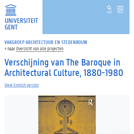
ZOEK
MENU
VAKGROEP ARCHITECTUUR EN STEDENBOUW
Overzicht van alle projecten
Verschijning van The Baroque in
Architectural Culture, 1880-1980
View English version