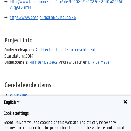
http://www.tandfonline.com/doi/abs/10.1080/13602365.2010.486560#.
VeQj5kvDIYM
https://www.oasejournal.nl/nl/Issues/86
Project info
Onderzoeksgroep:
Architectuurtheorie en -geschiedenis
Startdatum:
2014
Onderzoekers:
Maarten Delbeke,
Andrew Leach en
Dirk De Meyer
Gerelateerde items
Publicaties
English
Cookie settings
Ghent University uses cookies on this website. The strictly necessary
cookies are required for the proper functioning of the website and cannot