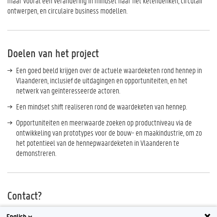
maar vooral een verandering in mindset naar het ketendenken, circulair
ontwerpen, en circulaire business modellen.
Doelen van het project
Een goed beeld krijgen over de actuele waardeketen rond hennep in
Vlaanderen, inclusief de uitdagingen en opportuniteiten, en het
netwerk van geïnteresseerde actoren.
Een mindset shift realiseren rond de waardeketen van hennep.
Opportuniteiten en meerwaarde zoeken op productniveau via de
ontwikkeling van prototypes voor de bouw- en maakindustrie, om zo
het potentieel van de hennepwaardeketen in Vlaanderen te
demonstreren.
Contact?
voor meer informatie, mail naar
design.nexus@ugent.be
English