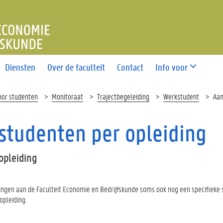
T ECONOMIE EN BEDRIJFS
Diensten
Over de faculteit
Contact
Info voor
oor studenten
Monitoraat
Trajectbegeleiding
Werkstudent
Aan
tudenten per opleiding
opleiding
ngen aan de Faculteit Economie en Bedrijfskunde soms ook nog een specifieke 
opleiding.