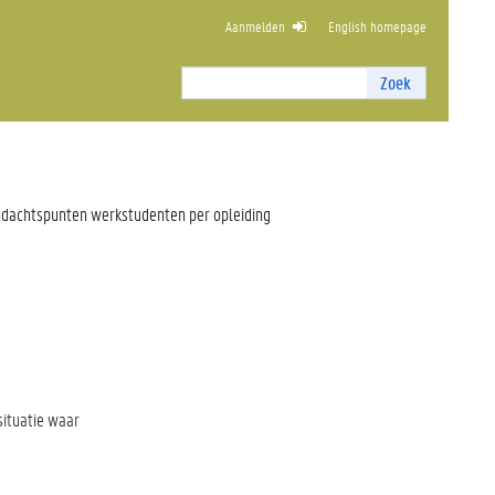
Aanmelden
English homepage
KUNDE
Zoek
Zoek
I
n
t
e
r
dachtspunten werkstudenten per opleiding
n
z
o
e
k
e
n
situatie waar