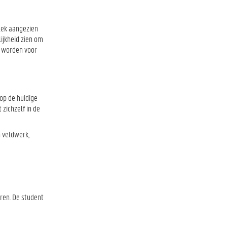
lek aangezien
lijkheid zien om
d worden voor
op de huidige
zichzelf in de
 veldwerk,
ren. De student