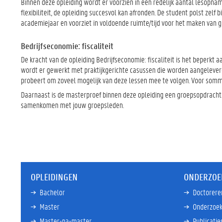
Binnen deze opleiding wordt er voorzien in een redelijk aantal lesopn
flexibiliteit, de opleiding succesvol kan afronden. De student polst zel
academiejaar en voorziet in voldoende ruimte/tijd voor het maken van
Bedrijfseconomie: fiscaliteit
De kracht van de opleiding Bedrijfseconomie: fiscaliteit is het beperkt 
wordt er gewerkt met praktijkgerichte casussen die worden aangeleverd d
probeert om zoveel mogelijk van deze lessen mee te volgen. Voor somm
Daarnaast is de masterproef binnen deze opleiding een groepsopdracht.
samenkomen met jouw groepsleden.
OPLEIDINGEN
ONDERZOE
Bachelor
Doctorere
Master
Onderzoek
Master-na-master
Publicatie