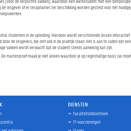
ames (voor de verplichte vakken), waardoor een werkstudent met een behoorlijk
f bij de lesgever of er lesopnames ter beschikking worden gesteld voor het huidi
 groepswerken.
aantal studenten in de opleiding. Hierdoor wordt verschillende lessen interactie
oor de lesgevers, die zelf ook in de praktijk staan. Het is aan te raden dat e
ige vakken wordt verwacht dat de student steeds aanwezig kan zijn.
 De masterproef maak je niet alleen waardoor je op regelmatige basis zal moe
K
DIENSTEN
n
Faculteitsbibliotheek
scentra
IT-voorzieningen
s per vakgroep
Stages