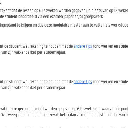
s
etekent dat de lessen op 6 lesweken worden gegeven (in plaats van op 12 weken
t de student beoordeeld via een examen, paper en/of groepswerk.
it ingepland te krijgen en dus deze modulaire master aan te vatten als werkstude
ient de student wel rekening te houden met de
andere tips
rond werken en stude
len van zijn vakkenpakket per academiejaar.
ient de student wel rekening te houden met de
andere tips
rond werken en stude
len van zijn vakkenpakket per academiejaar.
jn vakken die geconcentreerd worden gegeven op 6 lesweken en waarvan de pu
t. Overweeg je een modulair keuzevak, bekijk dan zeker goed de studiefiche van 