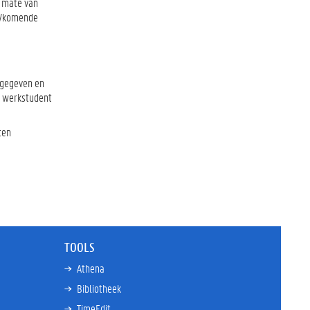
e mate van
ge/komende
f gegeven en
en werkstudent
ten
TOOLS
Athena
Bibliotheek
TimeEdit