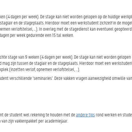
ken (4 dagen per week). De stage kan niet worden gelopen op de huidige werkp
e stagiair en de stageplaats. Hierdoor moet een werkstudent zichzelf in de moge
pnemen verlofstelsel, …). In overleg met de stagedienst kan eventueel geopteer
3 dagen per week gedurende een 15 tal weken.
hte stage van 9 weken (4 dagen per week). De stage kan niet worden gelopen 
d mag zijn tussen de stagiair en de stageplaats. Hierdoor moet een werkstudent 
lek (inzetten verlof, opnemen verlofstelsel, …).
dent verschillende ‘seminaries’. Deze vakken vragen aanwezigheid omwille van
ient de student wel rekening te houden met de
andere tips
rond werken en stude
len van zijn vakkenpakket per academiejaar.