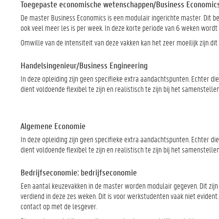
Toegepaste economische wetenschappen/Business Economic
De master Business Economics is een modulair ingerichte master. Dit b
ook veel meer les is per week. In deze korte periode van 6 weken word
Omwille van de intensiteit van deze vakken kan het zeer moeilijk zijn d
Handelsingenieur/Business Engineering
In deze opleiding zijn geen specifieke extra aandachtspunten. Echter d
dient voldoende flexibel te zijn en realistisch te zijn bij het samenstel
Algemene Economie
In deze opleiding zijn geen specifieke extra aandachtspunten. Echter d
dient voldoende flexibel te zijn en realistisch te zijn bij het samenstel
Bedrijfseconomie: bedrijfseconomie
Een aantal keuzevakken in de master worden modulair gegeven. Dit zi
verdiend in deze zes weken. Dit is voor werkstudenten vaak niet eviden
contact op met de lesgever.