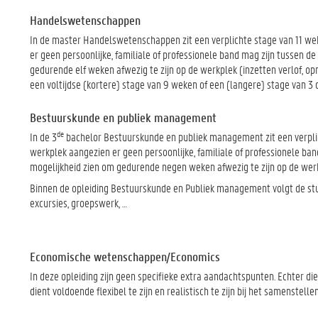
Handelswetenschappen
In de master Handelswetenschappen zit een verplichte stage van 11 we
er geen persoonlijke, familiale of professionele band mag zijn tussen d
gedurende elf weken afwezig te zijn op de werkplek (inzetten verlof, o
een voltijdse (kortere) stage van 9 weken of een (langere) stage van 
Bestuurskunde en publiek management
de
In de 3
bachelor Bestuurskunde en publiek management zit een verplic
werkplek aangezien er geen persoonlijke, familiale of professionele ban
mogelijkheid zien om gedurende negen weken afwezig te zijn op de werkp
Binnen de opleiding Bestuurskunde en Publiek management volgt de stu
excursies, groepswerk, …
Economische wetenschappen/Economics
In deze opleiding zijn geen specifieke extra aandachtspunten. Echter d
dient voldoende flexibel te zijn en realistisch te zijn bij het samenstel