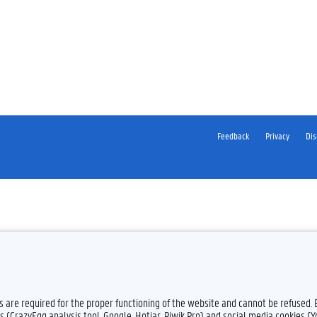
Feedback
Privacy
Dis
es are required for the proper functioning of the website and cannot be refused.
s (CrazyEgg analysis tool, Google, Hotjar, Piwik Pro) and social media cookies (