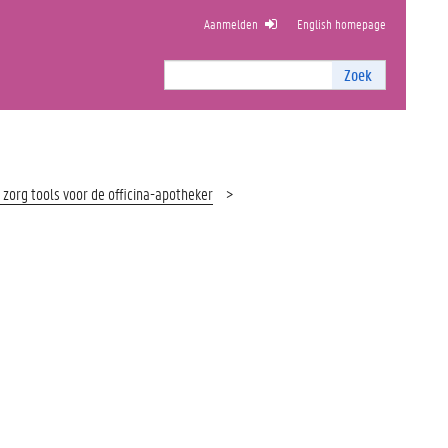
Aanmelden
English homepage
NSCHAPPEN
Zoek
Zoek
I
n
t
e
r
zorg tools voor de officina-apotheker
n
z
o
e
k
e
n