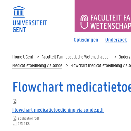
FACULTEI
Opleidingen
Onderzoek
Home UGent
Faculteit Farmaceutische Wetenschappen
Onderz
Medicatietoediening via sonde
Flowchart medicatietoediening via 
Flowchart medicatieto
Flowchart medicatietoediening via sonde.pdf
application/pdf
275.4 KB