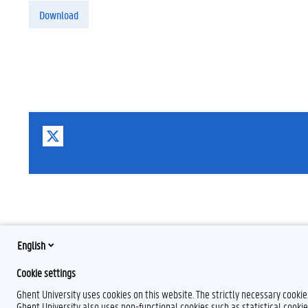
Download
T
w
i
t
t
e
r
English
Cookie settings
Ghent University uses cookies on this website. The strictly necessary cooki
Ghent University also uses non-functional cookies such as statistical cookie