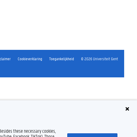
claimer
Cookieverklaring
Toegankelijkheid
© 2026 Universiteit Gent
 Besides these necessary cookies,
YouTube, Facebook, TikTok). Those