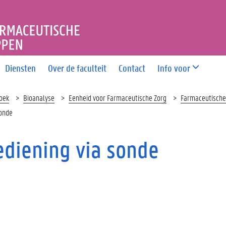
T FARMACEUTISCHE WETE
Diensten
Over de faculteit
Contact
Info voor
oek
Bioanalyse
Eenheid voor Farmaceutische Zorg
Farmaceutische 
sonde
ediening via sonde