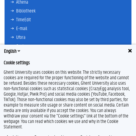
Athena
Bibliotheek
TimeEdit
E-mail
Ufora
Oasis
English
Research Explorer
Cookie settings
Ghent University uses cookies on this website. The strictly necessary
cookies are required for the proper functioning of the website and cannot
be refused. Besides these necessary cookies, Ghent University also uses
non-functional cookies such as statistical cookies (CrazyEgg analysis tool,
F
T
Google, Hotjar, Piwik Pro) and social media cookies (YouTube, Facebook,
a
w
TikTok). Those non-functional cookies may also be set by third parties, for
c
i
example to measure site usage or share content on social media. Certain
e
t
Feedback
media are only available if you accept the cookies. You can always
b
t
withdraw your consent via the "Cookie settings" link at the bottom of the
Privacy
o
e
webpage. You can read which cookies we use and why in the Cookie
Disclaimer
o
r
Statement.
k
Cookieverklaring