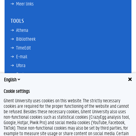
Meer links
TOOLS
Athena
Bibliotheek
TimeEdit
E-mail
Ufora
Oasis
English
Research Explorer
Cookie settings
Ghent University uses cookies on this website. The strictly necessary
cookies are required for the proper functioning of the website and cannot
be refused. Besides these necessary cookies, Ghent University also uses
non-functional cookies such as statistical cookies (CrazyEgg analysis tool,
F
T
Google, Hotjar, Piwik Pro) and social media cookies (YouTube, Facebook,
a
w
TikTok). Those non-functional cookies may also be set by third parties, for
c
i
example to measure site usage or share content on social media. Certain