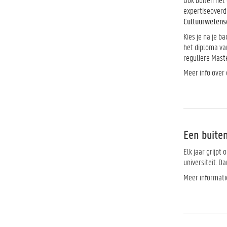
expertiseoverd
Cultuurwetens
Kies je na je b
het diploma va
reguliere Mast
Meer info over
Een buiten
Elk jaar grijp
universiteit. D
Meer informatie