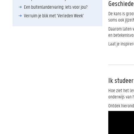
Geschiede
Een buitenlandervaring: iets voor jou?
De kans is groo
Verruim je blik met ‘Verleden Week’
soms ook jijzel
Daarom laten w
en betekenisvoll
Laat je inspire
Ik studeer
Hoe ziet het le
onderwijs van 
Ontdek hierond