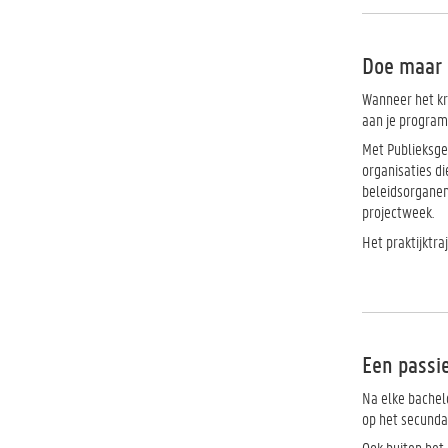
Doe maar 
Wanneer het kri
aan je program
Met Publieksges
organisaties d
beleidsorganen
projectweek.
Het praktijktra
Een passi
Na elke bachel
op het secunda
Ook buiten het