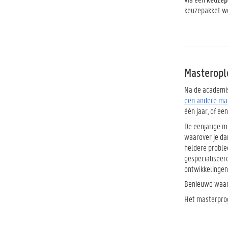
keuzepakket 
Masteropl
Na de academis
een andere ma
één jaar, of ee
De eenjarige m
waarover je d
heldere proble
gespecialiseer
ontwikkelingen
Benieuwd waaro
Het masterprog