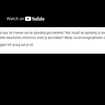
d naar de troeven van de opleiding geschiedenis? Wat maakt de opleiding zo boe
elke kwaliteiten, interesses moet je beschikken? Welke carrièremogelijkheden z
ggen het graag aan je uit: