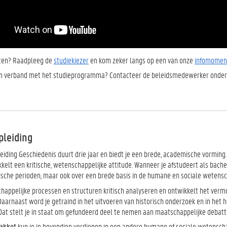
eten? Raadpleeg de
studiekiezer
en kom zeker langs op een van onze
infomomen
in verband met het studieprogramma? Contacteer de beleidsmedewerker onder
pleiding
eiding Geschiedenis duurt drie jaar en biedt je een brede, academische vormin
kelt een kritische, wetenschappelijke attitude. Wanneer je afstudeert als bachel
rische perioden, maar ook over een brede basis in de humane en sociale wetens
chappelijke processen en structuren kritisch analyseren en ontwikkelt het ve
aarnaast word je getraind in het uitvoeren van historisch onderzoek en in het h
 Dat stelt je in staat om gefundeerd deel te nemen aan maatschappelijke debatt
akket
kun je je bovendien verdiepen in een andere humane of sociale wetenschap