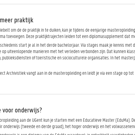
meer praktijk
ebelt om de de praktijk in te duiken, kan je tijdens de eenjarige masteropleidin
ma toevoegen. Deze praktijktrajecten leiden tot een diplomasupplement dat moo
chiedenis start je al in het derde bachelorjaar. Via stages maak je kennis met d
ie op uiteenlopende manieren met het verleden verbonden zijn. Dat kunnen klass
, publieksdiensten of toeristische en socioculturele organisaties. In het mast
ject Archivistiek vangt aan in de masteropleiding en leidt je via een stage op tot 
e voor onderwijs?
oropleiding aan de UGent kun je starten met een Educatieve Master (
EduMa
). 
ir onderwijs (tweede en derde graad), het hoger onderwijs en het volwassenen
 onderwijs is een diploma van de EduMa waardevol: je ontwikkelt vaardigheden di