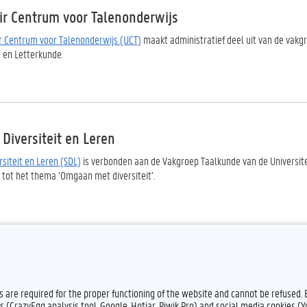
air Centrum voor Talenonderwijs
ir Centrum voor Talenonderwijs (UCT)
maakt administratief deel uit van de vakg
- en Letterkunde.
Diversiteit en Leren
siteit en Leren (SDL)
is verbonden aan de Vakgroep Taalkunde van de Universit
 tot het thema ‘Omgaan met diversiteit’.
es are required for the proper functioning of the website and cannot be refused.
s (CrazyEgg analysis tool, Google, Hotjar, Piwik Pro) and social media cookies (