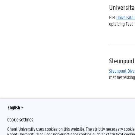
Universit
Het
Universita
opleiding Taal 
Steunpunt 
Steunpunt Diver
met betrekking
English
Cookie settings
Ghent University uses cookies on this website. The strictly necessary cooki
Ghent University also uses non-functional cookies such as statistical cookie