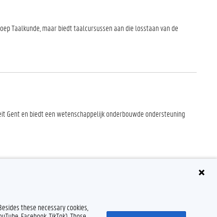
roep Taalkunde, maar biedt taalcursussen aan die losstaan van de
eit Gent en biedt een wetenschappelijk onderbouwde ondersteuning
 Besides these necessary cookies,
YouTube, Facebook, TikTok). Those