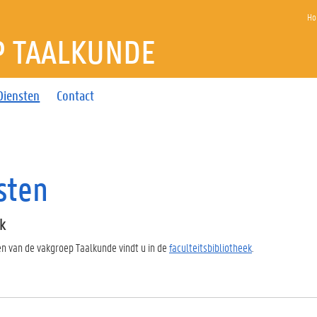
Ho
P TAALKUNDE
Diensten
Contact
sten
ek
en van de vakgroep Taalkunde vindt u in de
faculteitsbibliotheek
.