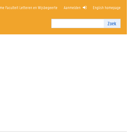
me Faculteit Letteren en Wijsbegeerte
Aanmelden
English homepage
Zoek
Zoek
I
n
t
e
r
n
z
o
e
k
e
n