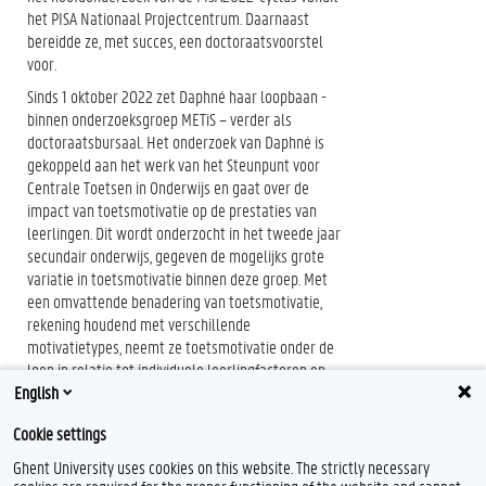
het PISA Nationaal Projectcentrum. Daarnaast
bereidde ze, met succes, een doctoraatsvoorstel
voor.
Sinds 1 oktober 2022 zet Daphné haar loopbaan -
binnen onderzoeksgroep METiS – verder als
doctoraatsbursaal. Het onderzoek van Daphné is
gekoppeld aan het werk van het Steunpunt voor
Centrale Toetsen in Onderwijs en gaat over de
impact van toetsmotivatie op de prestaties van
leerlingen. Dit wordt onderzocht in het tweede jaar
secundair onderwijs, gegeven de mogelijks grote
variatie in toetsmotivatie binnen deze groep. Met
een omvattende benadering van toetsmotivatie,
rekening houdend met verschillende
motivatietypes, neemt ze toetsmotivatie onder de
loep in relatie tot individuele leerlingfactoren en
English
contextuele framing.
Cookie settings
Ghent University uses cookies on this website. The strictly necessary