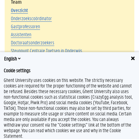
Team
Overzicht
Onderzoekscoördinator
Gastprofessoren
Assistenten
Doctoraatsonderzoekers
Steunpunt Centrale Toetsen in Onderwijs
English
Programme for International Student Assessment (PISA)
International Computer and Information Literacy Study (ICILS)
Cookie settings
Ghent University uses cookies on this website. The strictly necessary
cookies are required for the proper functioning of the website and cannot
be refused. Besides these necessary cookies, Ghent University also uses
non-functional cookies such as statistical cookies (CrazyEgg analysis tool,
Google, Hotjar, Piwik Pro) and social media cookies (YouTube, Facebook,
TikTok). Those non-functional cookies may also be set by third parties, for
example to measure site usage or share content on social media. Certain
Feedback
media are only available if you accept the cookies. You can always
withdraw your consent via the "Cookie settings" link at the bottom of the
Privacy
webpage. You can read which cookies we use and why in the Cookie
Disclaimer
Statement.