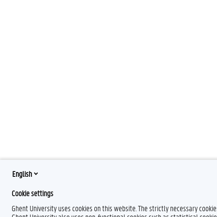
English
Cookie settings
Ghent University uses cookies on this website. The strictly necessary cooki
Ghent University also uses non-functional cookies such as statistical cookie