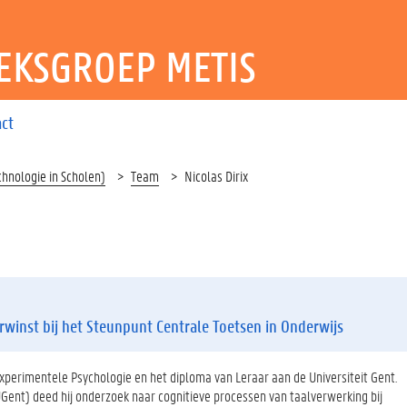
EKSGROEP METIS
act
chnologie in Scholen)
Team
Nicolas Dirix
winst bij het Steunpunt Centrale Toetsen in Onderwijs
Experimentele Psychologie en het diploma van Leraar aan de Universiteit Gent.
UGent) deed hij onderzoek naar cognitieve processen van taalverwerking bij