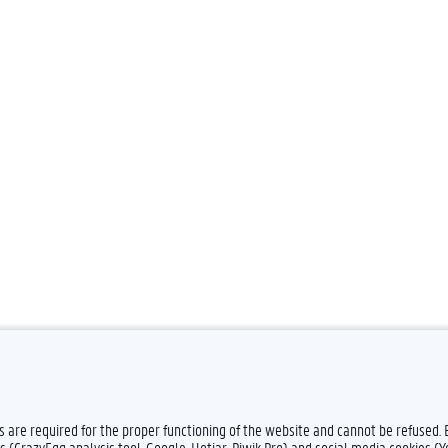
es are required for the proper functioning of the website and cannot be refused.
s (CrazyEgg analysis tool, Google, Hotjar, Piwik Pro) and social media cookies (