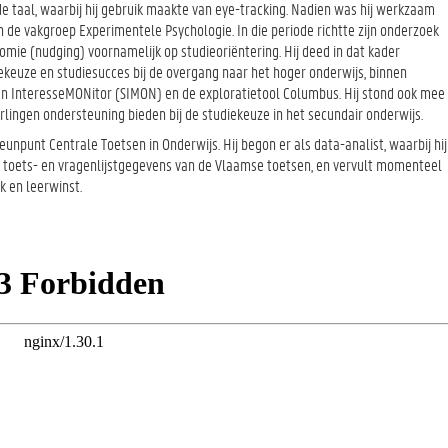
e taal, waarbij hij gebruik maakte van eye-tracking. Nadien was hij werkzaam
 de vakgroep Experimentele Psychologie. In die periode richtte zijn onderzoek
mie (nudging) voornamelijk op studieoriëntering. Hij deed in dat kader
keuze en studiesucces bij de overgang naar het hoger onderwijs, binnen
en InteresseMONitor (SIMON) en de exploratietool Columbus. Hij stond ook mee
rlingen ondersteuning bieden bij de studiekeuze in het secundair onderwijs.
eunpunt Centrale Toetsen in Onderwijs. Hij begon er als data-analist, waarbij hij
n toets- en vragenlijstgegevens van de Vlaamse toetsen, en vervult momenteel
k en leerwinst.