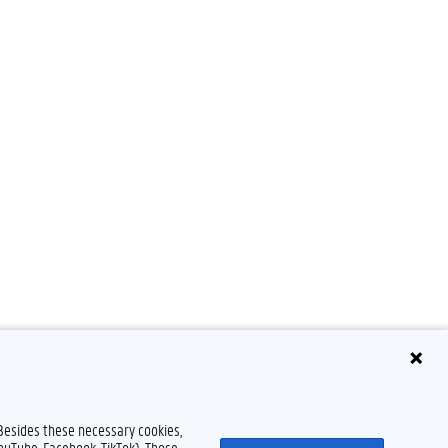
 Besides these necessary cookies,
YouTube, Facebook, TikTok). Those