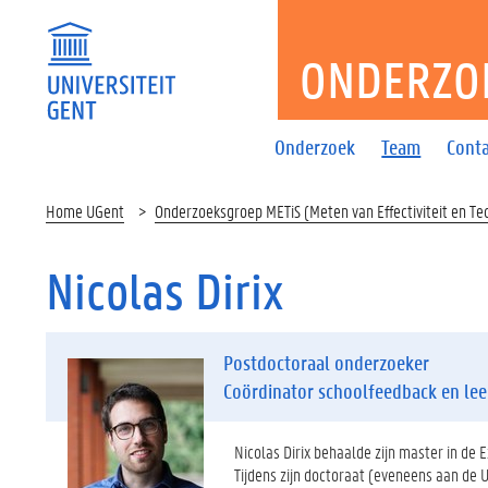
ONDERZO
Onderzoek
Team
Cont
Home UGent
Onderzoeksgroep METiS (Meten van Effectiviteit en Te
Nicolas Dirix
Postdoctoraal onderzoeker
Coördinator schoolfeedback en leer
Nicolas Dirix behaalde zijn master in de 
Tijdens zijn doctoraat (eveneens aan de 