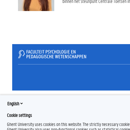
binnen het Steunpunt Centrale Toetsen in
English
Cookie settings
Ghent University uses cookies on this website. The strictly necessary cooki
Ghent University also uses non-functional cookies such as statistical cookie