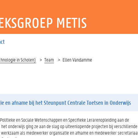
EKSGROEP METIS
act
chnologie in Scholen)
Team
Ellen Vandamme
ie en afname bij het Steunpunt Centrale Toetsen in Onderwijs
litieke en Sociale Wetenschappen en Specifieke Lerarenopleiding aan de
n het onderwijs ging ze aan de slag op uiteenlopende projecten bij verschillende
llen werkzaam als medewerker organisatie en afname en medewerker secretariaa