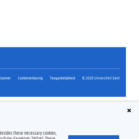
claimer
Cookieverklaring
Toegankelijkheid
© 2026 Universiteit Gent
 Besides these necessary cookies,
YouTube, Facebook, TikTok). Those