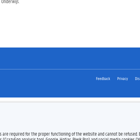
 Onderwijs.
Feedback
Privacy
Dis
es are required for the proper functioning of the website and cannot be refused.
s (CrazyEgg analysis tool, Google, Hotjar, Piwik Pro) and social media cookies (