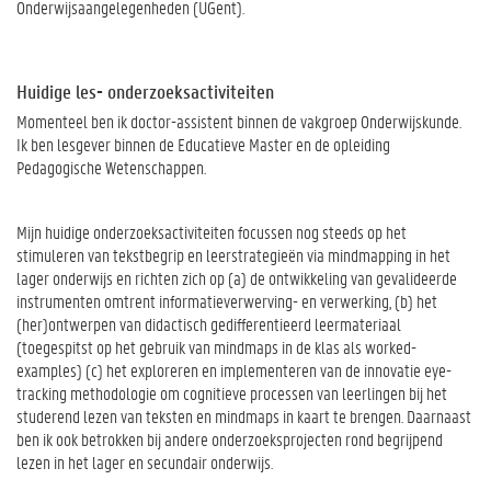
Onderwijsaangelegenheden (UGent).
Huidige les- onderzoeksactiviteiten
Momenteel ben ik doctor-assistent binnen de vakgroep Onderwijskunde.
Ik ben lesgever binnen de Educatieve Master en de opleiding
Pedagogische Wetenschappen.
Mijn huidige onderzoeksactiviteiten focussen nog steeds op het
stimuleren van tekstbegrip en leerstrategieën via mindmapping in het
lager onderwijs en richten zich op (a) de ontwikkeling van gevalideerde
instrumenten omtrent informatieverwerving- en verwerking, (b) het
(her)ontwerpen van didactisch gedifferentieerd leermateriaal
(toegespitst op het gebruik van mindmaps in de klas als worked-
examples) (c) het exploreren en implementeren van de innovatie eye-
tracking methodologie om cognitieve processen van leerlingen bij het
studerend lezen van teksten en mindmaps in kaart te brengen. Daarnaast
ben ik ook betrokken bij andere onderzoeksprojecten rond begrijpend
lezen in het lager en secundair onderwijs.