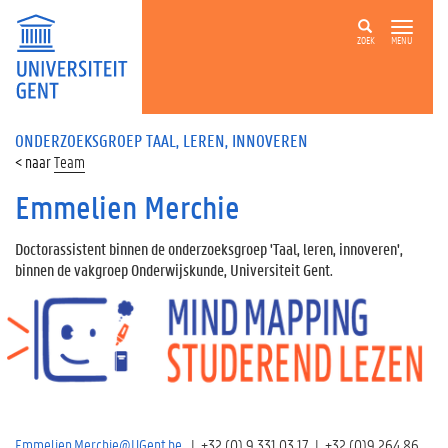
ZOEK
MENU
ONDERZOEKSGROEP TAAL, LEREN, INNOVEREN
Team
Emmelien Merchie
Doctorassistent binnen
de onderzoeksgroep 'Taal, leren, innoveren',
binnen de vakgroep Onderwijskunde, Universiteit Gent.
Emmelien.Merchie@UGent.be
| +32 (0) 9 331 03 17 | +32 (0)9 264 86