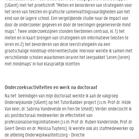
(UGent) met het proefschrift "Meten en bevorderen van strategieën voor
het leren van teksten en grafische samenvattingsvaardigheden aan het
eind van de lagere school. Een vergelijkende studie naar de impact van
door de onderzoeker gegeven en door de leerlingen gegenereerde mind
maps.”. Twee onderzoekslijnen stonden hierbinnen centraal, nl. 1) het
meten en in kaart brengen van strategieën om informatieve teksten te
leren en 2) het bevorderen van deze leerstrategieën via een
grootschalige mindmap-interventiestudie. Hiervoor werkte ik samen met
verschillende scholen waarbinnen leraren het leerpakket 'Leren (leren)
met mindmaps' in hun klaspraktijk inzetten.
Onderzoeksactiviteiten en werk na doctoraat
Na het beëindigen van mijn doctoraat werkte ik aan de vakgroep
Onderwijskunde (UGent) op het TutorBabbel-project (i.s.m. Prof. dr. Hilde
Van keer, dr. Sabrina Vandevelde en Fien De Smedt). Verder onderzocht ik
als postdoctoraal medewerker de effectiviteit van
professionaliseringsinitiatieven (i.s.m. Prof. dr. Ruben Vanderlinde, Prof. dr.
Geert Devos en dr. Melissa Tuytens). Ik werkte ook als stafmedewerker op
de afdeling Onderwijskwaliteitszorg - Directie