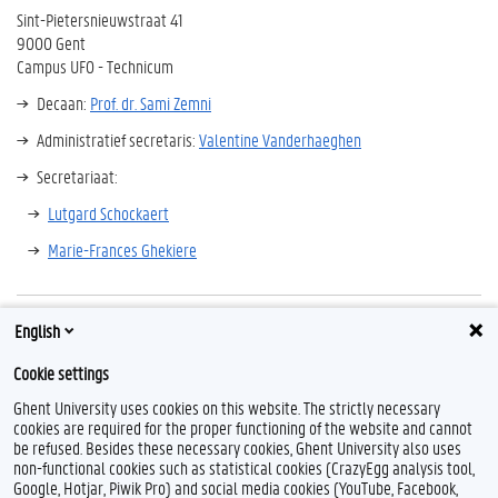
Sint-Pietersnieuwstraat 41
9000 Gent
Campus UFO - Technicum
Decaan:
Prof. dr. Sami Zemni
Administratief secretaris:
Valentine Vanderhaeghen
Secretariaat:
Lutgard Schockaert
Marie-Frances Ghekiere
English
Facultaire Reglementen
Cookie settings
Facultair fonds
Ghent University uses cookies on this website. The strictly necessary
cookies are required for the proper functioning of the website and cannot
be refused. Besides these necessary cookies, Ghent University also uses
non-functional cookies such as statistical cookies (CrazyEgg analysis tool,
L
I
Google, Hotjar, Piwik Pro) and social media cookies (YouTube, Facebook,