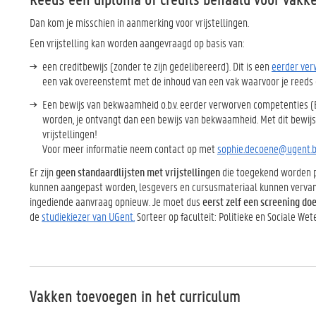
Dan kom je misschien in aanmerking voor vrijstellingen.
Een vrijstelling kan worden aangevraagd op basis van:
een creditbewijs (zonder te zijn gedelibereerd). Dit is
een
eerder ver
een vak overeenstemt met de inhoud van een vak waarvoor je reeds 
Een bewijs van bekwaamheid o.b.v. eerder verworven competenties (
worden, je ontvangt dan een bewijs van bekwaamheid. Met dit bewijs 
vrijstellingen!
Voor meer informatie neem contact op met
sophie.decoene@ugent.
Er zijn
geen standaardlijsten met vrijstellingen
die toegekend worden pe
kunnen aangepast worden, lesgevers en cursusmateriaal kunnen vervang
ingediende aanvraag opnieuw.
Je moet dus
eerst zelf een screening doe
de
studiekiezer van UGent.
Sorteer op faculteit: Politieke en Sociale We
Vakken toevoegen in het curriculum