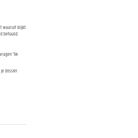
t waaruit blijkt
rd behaald.
nvragen "
in
 je dossier