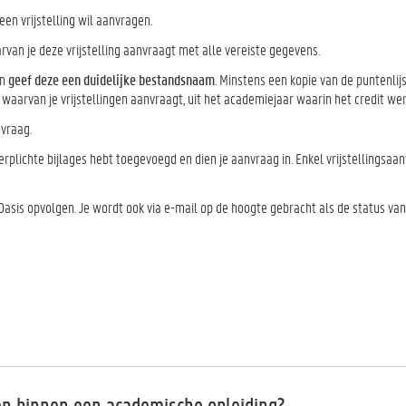
en vrijstelling wil aanvragen.
van je deze vrijstelling aanvraagt met alle vereiste gegevens.
en
geef deze een duidelijke bestandsnaam
. Minstens een kopie van de puntenlijs
waarvan je vrijstellingen aanvraagt, uit het academiejaar waarin het credit we
nvraag.
verplichte bijlages hebt toegevoegd en dien je aanvraag in. Enkel vrijstellingsaa
Oasis opvolgen. Je wordt ook via e-mail op de hoogte gebracht als de status van
en binnen een academische opleiding?