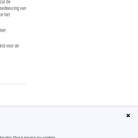
zal de
 goedkeuring van
in het
 het
eld voor de
 Besides these necessary cookies,