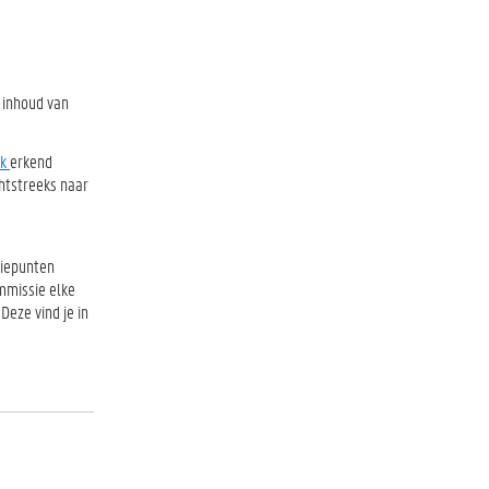
 inhoud van
ek
erkend
chtstreeks naar
diepunten
mmissie elke
Deze vind je in