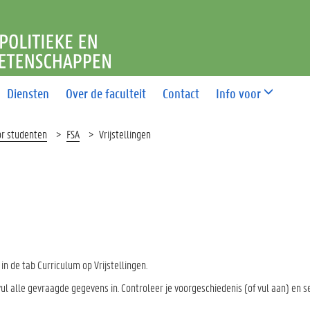
T POLITIEKE EN SOCIALE 
Diensten
Over de faculteit
Contact
Info voor
oor studenten
FSA
Vrijstellingen
 in de tab Curriculum op Vrijstellingen.
l alle gevraagde gegevens in. Controleer je voorgeschiedenis (of vul aan) en s