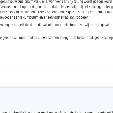
gen in jouw curriculum via Oasis
. Wanneer een vrijstelling wordt goedgekeurd, 
. Vermeld in het opmerkingenscherm dat je te zien krijgt bij het voorleggen ter
 het vak niet kan toevoegen (“reeds opgenomen of gerealiseerd”), vermeld dit dan 
evoegen aan je curriculum en er een vrijstelling aan koppelen.”
n nog de mogelijkheid om dit vak uit jouw curriculum te verwijderen in geval je
et je geen taken meer maken of een examen afleggen. Je betaalt ook geen studieg
es are required for the proper functioning of the website and cannot be refused.