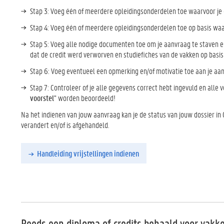
Stap 3: Voeg één of meerdere opleidingsonderdelen toe waarvoor je e
Stap 4: Voeg één of meerdere opleidingsonderdelen toe op basis waar
Stap 5: Voeg alle nodige documenten toe om je aanvraag te staven 
dat de credit werd verworven en studiefiches van de vakken op basis 
Stap 6: Voeg eventueel een opmerking en/of motivatie toe aan je aa
Stap 7: Controleer of je alle gegevens correct hebt ingevuld en alle 
voorstel
" worden beoordeeld!
Na het indienen van jouw aanvraag kan je de status van jouw dossier in 
verandert en/of is afgehandeld.
Handleiding vrijstellingen indienen
Reeds een diploma of credits behaald voor vakk