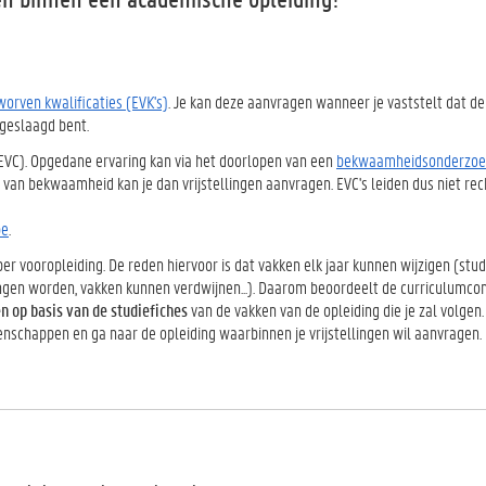
worven kwalificaties (EVK's)
. Je kan deze aanvragen wanneer je vaststelt dat de
geslaagd bent.
EVC). Opgedane ervaring kan via het doorlopen van een
bekwaamheidsonderzo
van bekwaamheid kan je dan vrijstellingen aanvragen. EVC's leiden dus niet re
be
.
r vooropleiding. De reden hiervoor is dat vakken elk jaar kunnen wijzigen (stu
en worden, vakken kunnen verdwijnen...).
Daarom beoordeelt de curriculumco
n op basis van de studiefiches
van de vakken van de opleiding die je zal volgen. 
tenschappen en ga naar de opleiding waarbinnen je vrijstellingen wil aanvragen.