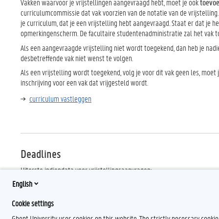
Vakken waarvoor je vrijstellingen aangevraagd hebt, moet je ook
toevoe
curriculumcommissie dat vak voorzien van de notatie van de vrijstelling
je curriculum, dat je een vrijstelling hebt aangevraagd. Staat er dat je
opmerkingenscherm. De facultaire studentenadministratie zal het vak to
Als een aangevraagde vrijstelling niet wordt toegekend, dan heb je nadie
desbetreffende vak niet wenst te volgen.
Als een vrijstelling wordt toegekend, volg je voor dit vak geen les, mo
inschrijving voor een vak dat vrijgesteld wordt.
curriculum vastleggen
Deadlines
Uiterste indiendata voor vrijstellingsaanvragen:
- voor vakken van het eerste semester:
14 november
English
- voor vakken van het tweede semester en voor jaarvakken:
28 februari
Cookie settings
Ghent University uses cookies on this website. The strictly necessary cooki