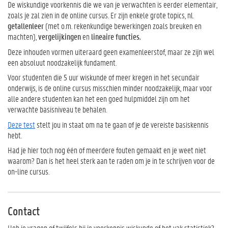
De wiskundige voorkennis die we van je verwachten is eerder elementair,
zoals je zal zien in de online cursus. Er zijn enkele grote topics, nl.
getallenleer
(met o.m. rekenkundige bewerkingen zoals breuken en
machten),
vergelijkingen
en
lineaire functies.
Deze inhouden vormen uiteraard geen examenleerstof, maar ze zijn wel
een absoluut noodzakelijk fundament.
Voor studenten die 5 uur wiskunde of meer kregen in het secundair
onderwijs, is de online cursus misschien minder noodzakelijk, maar voor
alle andere studenten kan het een goed hulpmiddel zijn om het
verwachte basisniveau te behalen.
Deze test
stelt jou in staat om na te gaan of je de vereiste basiskennis
hebt.
Had je hier toch nog één of meerdere fouten gemaakt en je weet niet
waarom? Dan is het heel sterk aan te raden om je in te schrijven voor de
on-line cursus.
Contact
Heb je vragen of twijfels bij je voorkennis wiskunde of het vak statistiek?