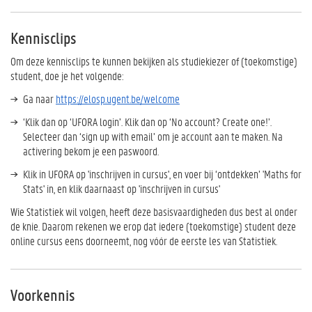
Kennisclips
Om deze kennisclips te kunnen bekijken als studiekiezer of (toekomstige)
student, doe je het volgende:
Ga naar
https://elosp.ugent.be/welcome
‘Klik dan op ‘UFORA login’. Klik dan op ‘No account? Create one!’.
Selecteer dan ‘sign up with email’ om je account aan te maken. Na
activering bekom je een paswoord.
Klik in UFORA op 'inschrijven in cursus', en voer bij ‘ontdekken’ 'Maths for
Stats' in, en klik daarnaast op 'inschrijven in cursus'
Wie Statistiek wil volgen, heeft deze basisvaardigheden dus best al onder
de knie. Daarom rekenen we erop dat iedere (toekomstige) student deze
online cursus eens doorneemt, nog vóór de eerste les van Statistiek.
Voorkennis