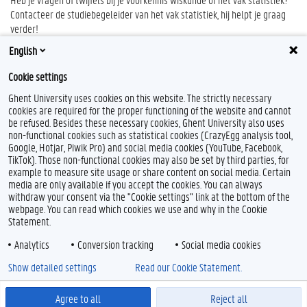
Contacteer de studiebegeleider van het vak statistiek, hij helpt je graag
verder!
Gert Van Der Goten
English
Facultaire Studiebegeleider
Cookie settings
Gert.VanderGoten@UGent.be
Ghent University uses cookies on this website. The strictly necessary
cookies are required for the proper functioning of the website and cannot
be refused. Besides these necessary cookies, Ghent University also uses
non-functional cookies such as statistical cookies (CrazyEgg analysis tool,
L
I
Google, Hotjar, Piwik Pro) and social media cookies (YouTube, Facebook,
i
n
TikTok). Those non-functional cookies may also be set by third parties, for
n
s
example to measure site usage or share content on social media. Certain
k
t
Feedback
media are only available if you accept the cookies. You can always
e
a
withdraw your consent via the "Cookie settings" link at the bottom of the
Privacy
d
g
webpage. You can read which cookies we use and why in the Cookie
Disclaimer
I
r
Statement.
n
a
Cookieverklaring
m
Analytics
Conversion tracking
Social media cookies
Toegankelijkheid
Show detailed settings
Read our Cookie Statement.
© 2026 Universiteit Gent
Agree to all
Reject all