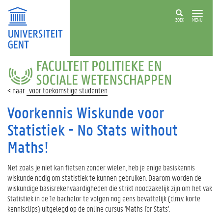
ZOEK
MENU
FACULTEIT
POLITIEKE
EN
...voor toekomstige studenten
SOCIALE
WETENSCHAPPEN
Voorkennis Wiskunde voor
Statistiek - No Stats without
Maths!
Net zoals je niet kan fietsen zonder wielen, heb je enige basiskennis
wiskunde nodig om statistiek te kunnen gebruiken. Daarom worden de
wiskundige basisrekenvaardigheden die strikt noodzakelijk zijn om het vak
Statistiek in de 1e bachelor te volgen nog eens bevattelijk (d.m.v. korte
kennisclips) uitgelegd op de online cursus 'Maths for Stats'.