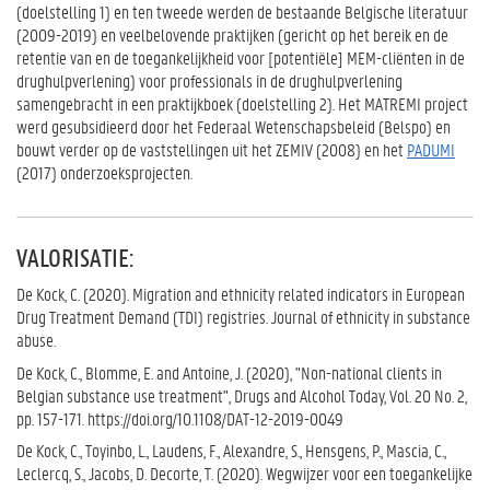
(doelstelling 1) en ten tweede werden de bestaande Belgische literatuur
(2009-2019) en veelbelovende praktijken (gericht op het bereik en de
retentie van en de toegankelijkheid voor [potentiële] MEM-cliënten in de
drughulpverlening) voor professionals in de drughulpverlening
samengebracht in een praktijkboek (doelstelling 2). Het MATREMI project
werd gesubsidieerd door het Federaal Wetenschapsbeleid (Belspo) en
bouwt verder op de vaststellingen uit het ZEMIV (2008) en het
PADUMI
(2017) onderzoeksprojecten.
VALORISATIE:
De Kock, C. (2020). Migration and ethnicity related indicators in European
Drug Treatment Demand (TDI) registries. Journal of ethnicity in substance
abuse.
De Kock, C., Blomme, E. and Antoine, J. (2020), "Non-national clients in
Belgian substance use treatment", Drugs and Alcohol Today, Vol. 20 No. 2,
pp. 157-171. https://doi.org/10.1108/DAT-12-2019-0049
De Kock, C., Toyinbo, L., Laudens, F., Alexandre, S., Hensgens, P., Mascia, C.,
Leclercq, S., Jacobs, D. Decorte, T. (2020). Wegwijzer voor een toegankelijke