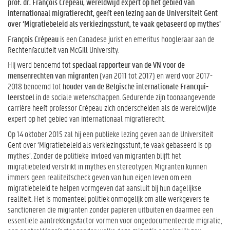
prof. dr. François Crépeau, wereldwijd expert op het gebied van
internationaal migratierecht, geeft een lezing aan de Universiteit Gent
over ‘Migratiebeleid als verkiezingsstunt, te vaak gebaseerd op mythes’
François Crépeau
is een Canadese jurist en emeritus hoogleraar aan de
Rechtenfaculteit van McGill University.
Hij werd benoemd tot
speciaal rapporteur van de VN voor de
mensenrechten van migranten
(van 2011 tot 2017) en werd voor 2017-
2018 benoemd tot
houder van de Belgische internationale Francqui-
leerstoel
in de sociale wetenschappen. Gedurende zijn toonaangevende
carrière heeft professor Crépeau zich onderscheiden als de wereldwijde
expert op het gebied van internationaal migratierecht.
Op 14 oktober 2015 zal hij een publieke lezing geven aan de Universiteit
Gent over ‘Migratiebeleid als verkiezingsstunt, te vaak gebaseerd is op
mythes’. Zonder de politieke invloed van migranten blijft het
migratiebeleid verstrikt in mythes en stereotypen. Migranten kunnen
immers geen realiteitscheck geven van hun eigen leven om een
migratiebeleid te helpen vormgeven dat aansluit bij hun dagelijkse
realiteit. Het is momenteel politiek onmogelijk om alle werkgevers te
sanctioneren die migranten zonder papieren uitbuiten en daarmee een
essentiële aantrekkingsfactor vormen voor ongedocumenteerde migratie,