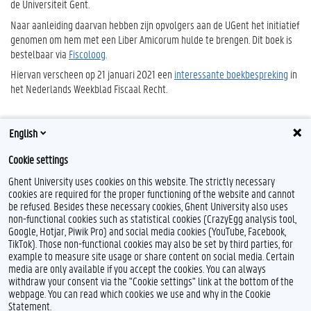
de Universiteit Gent.
Naar aanleiding daarvan hebben zijn opvolgers aan de UGent het initiatief
genomen om hem met een Liber Amicorum hulde te brengen. Dit boek is
bestelbaar via
Fiscoloog
.
Hiervan verscheen op 21 januari 2021 een
interessante boekbespreking
in
het Nederlands Weekblad Fiscaal Recht.
Prof. em. Van Crombrugge blijft wel aan het instituut verbonden voor
English
verder onderzoek.
Cookie settings
Ghent University uses cookies on this website. The strictly necessary
cookies are required for the proper functioning of the website and cannot
be refused. Besides these necessary cookies, Ghent University also uses
non-functional cookies such as statistical cookies (CrazyEgg analysis tool,
Google, Hotjar, Piwik Pro) and social media cookies (YouTube, Facebook,
TikTok). Those non-functional cookies may also be set by third parties, for
example to measure site usage or share content on social media. Certain
Feedback
media are only available if you accept the cookies. You can always
withdraw your consent via the "Cookie settings" link at the bottom of the
Privacy
webpage. You can read which cookies we use and why in the Cookie
Disclaimer
Statement.