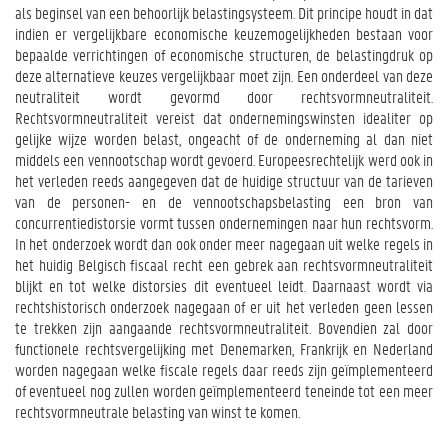
als
beginsel
van een behoorlijk belastingsysteem. Dit principe houdt in
dat
indien er vergelijkbare economische keuzemogelijkheden bestaan voor
bepaalde verrichtingen of economische structuren, de belastingdruk op
deze alternatieve keuzes vergelijkbaar moet zijn. Een onderdeel van deze
neutraliteit wordt gevormd door rechtsvormneutraliteit.
Rechtsvormneutraliteit vereist dat ondernemingswinsten idealiter op
gelijke wijze worden belast, ongeacht of de onderneming al dan niet
middels een vennootschap wordt gevoerd. Europeesrechtelijk werd ook in
het verleden reeds aangegeven dat de
huidige structuur van de tarieven
van de personen- en de vennootschapsbelasting een bron van
concurrentiedistorsie vormt tussen ondernemingen naar hun rechtsvorm.
In het onderzoek wordt dan ook onder meer nagegaan uit welke regels in
het huidig Belgisch fiscaal recht een gebrek aan rechtsvormneutraliteit
blijkt en tot welke distorsies dit eventueel leidt. Daarnaast wordt via
rechtshistorisch onderzoek nagegaan of er uit het verleden geen lessen
te trekken zijn aangaande rechtsvormneutraliteit. Bovendien zal door
functionele rechtsvergelijking met Denemarken, Frankrijk en Nederland
worden nagegaan welke fiscale regels daar reeds zijn geïmplementeerd
of eventueel nog zullen worden geïmplementeerd teneinde tot een meer
rechtsvormneutrale belasting van winst te komen.